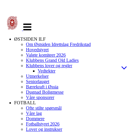
Veksle
navigasjon
ØSTSIDEN ILF
Om Østsiden Idrettslag Fredrikstad
Hovedstyret
Valgte komiteer 2026
Klubbens Grand Old Ladies
Klubbens lover og regler
Vedtekter
Utmerkelser
Seniorlauget
Bærekraft i Øssia
Dugnad Boligmesse
Våre sponsorer
FOTBALL
Ofte stilte spørsmål
Våre lag
Dommere
Fotballstyret 2026
Lover og instrukser