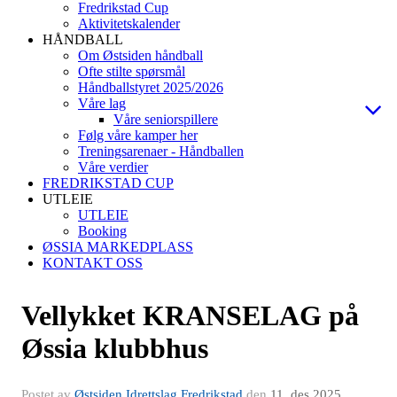
Fredrikstad Cup
Aktivitetskalender
HÅNDBALL
Om Østsiden håndball
Ofte stilte spørsmål
Håndballstyret 2025/2026
Våre lag
Våre seniorspillere
Følg våre kamper her
Treningsarenaer - Håndballen
Våre verdier
FREDRIKSTAD CUP
UTLEIE
UTLEIE
Booking
ØSSIA MARKEDPLASS
KONTAKT OSS
Vellykket KRANSELAG på
Øssia klubbhus
Postet av
Østsiden Idrettslag Fredrikstad
den
11. des 2025