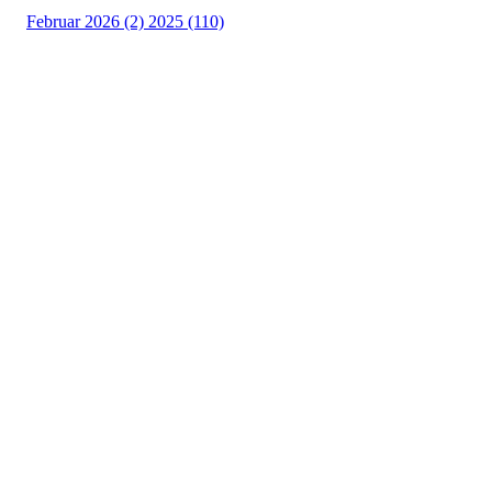
Februar 2026 (2)
2025 (110)
Østsiden Idrettslag
Fredrikstad
Lundheimveien 6, 1636 GAMLE FREDRIKSTAD
Org. nr.:
975 472 221
+ 47
91660728 v/Fred W
post@ossia.no
Bli medlem i klubben!
Trykk her for innmelding