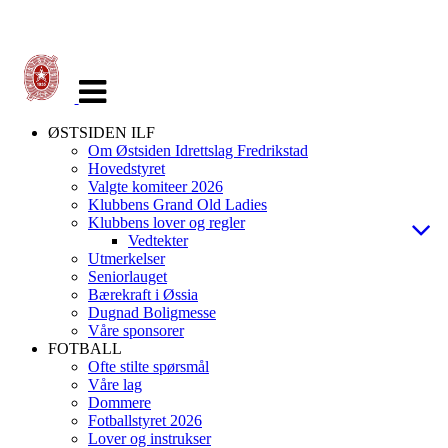
Veksle
navigasjon
ØSTSIDEN ILF
Om Østsiden Idrettslag Fredrikstad
Hovedstyret
Valgte komiteer 2026
Klubbens Grand Old Ladies
Klubbens lover og regler
Vedtekter
Utmerkelser
Seniorlauget
Bærekraft i Øssia
Dugnad Boligmesse
Våre sponsorer
FOTBALL
Ofte stilte spørsmål
Våre lag
Dommere
Fotballstyret 2026
Lover og instrukser