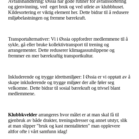
Avfallshåndtering: Øssia har gode rutiner for avfallssortering
og gjenvinning, ved eget bruk og ved utleie av klubbhuset.
Kildesortering er viktig element her. Dette bidrar til å redusere
miljøbelastningen og fremme bærekraft.
Transportalternativer: Vi i Øssia oppfordrer medlemmene til å
sykle, gå eller bruke kollektivtransport til trening og
arrangementer. Dette reduserer klimagassutslippene og
fremmer en mer bærekraftig transportkultur.
Inkluderende og trygge idrettsmiljøer: I Øssia er vi opptatt av å
skape inkluderende og trygge miljøer der alle føler seg
velkomne. Dette bidrar til sosial bærekraft og trivsel blant
medlemmene.
Klubbkvelder
arrangeres hvor målet er at man skal få til
gjenbruk av både drakter, treningsdresser og annet utstyr, slik
at man slipper "bruk og kast mentaliteten" man opplevere
altfor ofte i vårt samfunn idag!