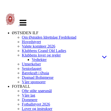
Veksle
navigasjon
ØSTSIDEN ILF
Om Østsiden Idrettslag Fredrikstad
Hovedstyret
Valgte komiteer 2026
Klubbens Grand Old Ladies
Klubbens lover og regler
Vedtekter
Utmerkelser
Seniorlauget
Bærekraft i Øssia
Dugnad Boligmesse
Våre sponsorer
FOTBALL
Ofte stilte spørsmål
Våre lag
Dommere
Fotballstyret 2026
Lover og instrukser