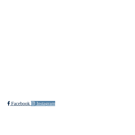
Org. nr.:
975 472 221
+ 47
91660728 v/Fred W
post@ossia.no
Bli medlem i klubben!
Trykk her for innmelding
Øssia Fotball
Facebook
Instagram
Øssia Håndball