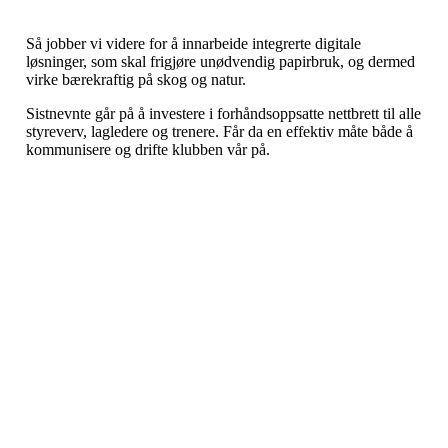
Så jobber vi videre for å innarbeide integrerte digitale
løsninger, som skal frigjøre unødvendig papirbruk, og dermed
virke bærekraftig på skog og natur.
Sistnevnte går på å investere i forhåndsoppsatte nettbrett til alle
styreverv, lagledere og trenere. Får da en effektiv måte både å
kommunisere og drifte klubben vår på.
Østsiden Idrettslag
Fredrikstad
Lundheimveien 6, 1636 GAMLE FREDRIKSTAD