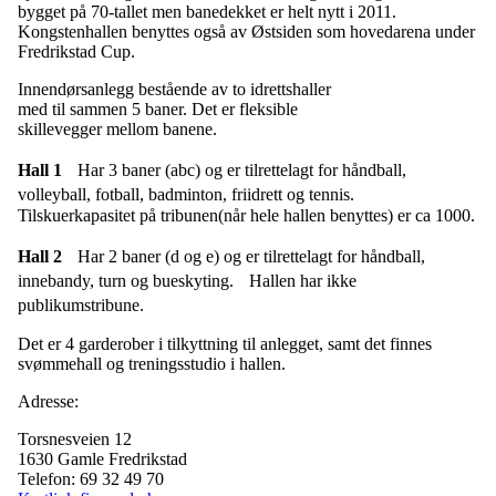
bygget på 70-tallet men banedekket er helt nytt i 2011.
Kongstenhallen benyttes også av Østsiden som hovedarena under
Fredrikstad Cup.
Innendørsanlegg bestående av to idrettshaller
med til sammen 5 baner. Det er fleksible
skillevegger mellom banene.
Hall 1
Har 3 baner (abc) og er tilrettelagt for håndball,
volleyball, fotball, badminton, friidrett og tennis.
Tilskuerkapasitet på tribunen(når hele hallen benyttes) er ca 1000.
Hall 2
Har 2 baner (d og e) og er tilrettelagt for håndball,
innebandy, turn og bueskyting. Hallen har ikke
publikumstribune.
Det er 4 garderober i tilkyttning til anlegget, samt det finnes
svømmehall og treningsstudio i hallen.
Adresse:
Torsnesveien 12
1630 Gamle Fredrikstad
Telefon:
69 32 49 70