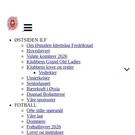
Veksle
navigasjon
ØSTSIDEN ILF
Om Østsiden Idrettslag Fredrikstad
Hovedstyret
Valgte komiteer 2026
Klubbens Grand Old Ladies
Klubbens lover og regler
Vedtekter
Utmerkelser
Seniorlauget
Bærekraft i Øssia
Dugnad Boligmesse
Våre sponsorer
FOTBALL
Ofte stilte spørsmål
Våre lag
Dommere
Fotballstyret 2026
Lover og instrukser