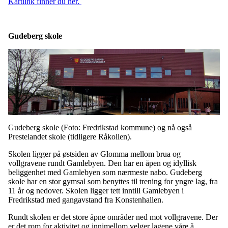
Kartlink finner du her.
Gudeberg skole
Gudeberg skole (Foto: Fredrikstad kommune) og nå også
Prestelandet skole (tidligere Råkollen).
Skolen ligger på østsiden av Glomma mellom brua og
vollgravene rundt Gamlebyen. Den har en åpen og idyllisk
beliggenhet med Gamlebyen som nærmeste nabo. Gudeberg
skole har en stor gymsal som benyttes til trening for yngre lag, fra
11 år og nedover. Skolen ligger tett inntill Gamlebyen i
Fredrikstad med gangavstand fra Konstenhallen.
Rundt skolen er det store åpne områder ned mot vollgravene. Der
er det rom for aktivitet og innimellom velger lagene våre å