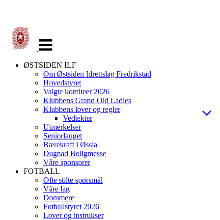
Veksle
navigasjon
ØSTSIDEN ILF
Om Østsiden Idrettslag Fredrikstad
Hovedstyret
Valgte komiteer 2026
Klubbens Grand Old Ladies
Klubbens lover og regler
Vedtekter
Utmerkelser
Seniorlauget
Bærekraft i Øssia
Dugnad Boligmesse
Våre sponsorer
FOTBALL
Ofte stilte spørsmål
Våre lag
Dommere
Fotballstyret 2026
Lover og instrukser