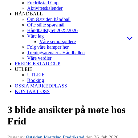
Fredrikstad Cup
Aktivitetskalender
HÅNDBALL
Om Østsiden håndball
Ofte stilte spørsmål
Håndballstyret 2025/2026
Våre lag
Våre seniorspillere
Følg våre kamper her
Treningsarenaer - Håndballen
Våre verdier
FREDRIKSTAD CUP
UTLEIE
UTLEIE
Booking
ØSSIA MARKEDPLASS
KONTAKT OSS
3 blide ansikter på møte hos
Frid
Postet av
Østsiden Idrettslag Fredrikstad
den
26. feb 2026