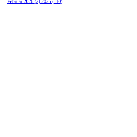
Februar 2026 (2)
2025 (110)
Østsiden Idrettslag
Fredrikstad
Lundheimveien 6, 1636 GAMLE FREDRIKSTAD
Org. nr.:
975 472 221
+ 47
91660728 v/Fred W
post@ossia.no
Bli medlem i klubben!
Trykk her for innmelding