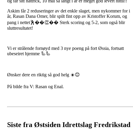
og får sitt hattrick, 10 mål så langt i år er meget god levert hittil!!
Askim får 2 reduseringer av det enkle slaget, men nykommer for i
år, Rasan Dana Omer, blir spilt fint opp av Kristoffer Korum, og
pang i nettet🕺��👏�� Sterk scoring og 5-2, som også blir
sluttresultatet!
Vi er strålende fornøyd med 3 nye poeng på fort Øssia, fortsatt
ubeseiret hjemme 🦾🦾
Ønsker dere en riktig så god helg ☀️😊
På bilde fra V: Rasan og Enal.
Siste fra Østsiden Idrettslag Fredrikstad