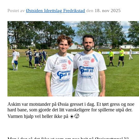
Postet av
Østsiden Idrettslag Fredrikstad
den
18. nov 2025
Askim var motstander på Øssia gresset i dag. Et tørt gress og noe
hard bane, som gjorde det litt vanskeligere for spillerne utpå der.
Varmen hjalp vel heller ikke på ☀️🥵