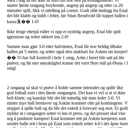
Men i dag så det ikke ut som om noe beit på Øssiaguttæne! Vi
starter første omgang forykende, angrep på angrep og etter ca 20
minutter spill, fikk vi uttelling på corner. Godt slått innlegg fra Enal
det blir klabb og babb i feltet, før Stian Bendvold får tuppet ballen i
kassa🕺�� 1-0!
Ikke lenge etterpå ruller vi opp et nydelig angrep, Enal blir spilt
igjennom og setter sikkert inn 2-0!
Samme man gjør 3-0 etter halvtimen, Enal får noe heldig tilbake
ballen på 5 meter, og setter også den utakbart for Askim sin keeper!
�� Vi har full kontroll i hele 1 omg, Artin i buret blir satt på lite
prøver, og litt mer nøyaktighet kunne det vært flere mål på Øssia i 
omg!
2 omgang så skal vi prøve å holde samme intensitet og spille like
god fotball som i den første omgangen. Det kan vi vel si at vi ikke
helt klarte, og kanskje blir det litt naturlig når man leder 3-0. Vi
mister mye ball fremover og Askim kommer ofte på kontringene. V
stopper å spille ball og da blir det enkelt å forsvare seg mot. Et godt
stykke ut i omgangen setter vi inn et press, og det presset skal vise
seg å punktere kampen! Enal kommer tett på Askim keeperen som
sender balle rett i bena på Enal som enkelt setter 4-0 i det åpne bure