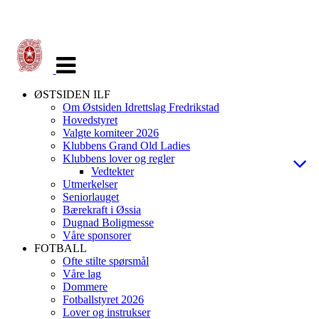
Veksle
navigasjon
ØSTSIDEN ILF
Om Østsiden Idrettslag Fredrikstad
Hovedstyret
Valgte komiteer 2026
Klubbens Grand Old Ladies
Klubbens lover og regler
Vedtekter
Utmerkelser
Seniorlauget
Bærekraft i Øssia
Dugnad Boligmesse
Våre sponsorer
FOTBALL
Ofte stilte spørsmål
Våre lag
Dommere
Fotballstyret 2026
Lover og instrukser