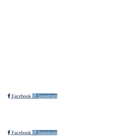
+ 47
91660728 v/Fred W
post@ossia.no
Bli medlem i klubben!
Trykk her for innmelding
Øssia Fotball
Facebook
Instagram
Øssia Håndball
Facebook
Instagram