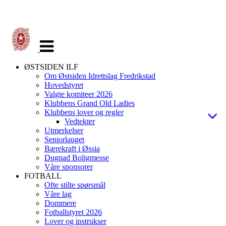
Veksle
navigasjon
ØSTSIDEN ILF
Om Østsiden Idrettslag Fredrikstad
Hovedstyret
Valgte komiteer 2026
Klubbens Grand Old Ladies
Klubbens lover og regler
Vedtekter
Utmerkelser
Seniorlauget
Bærekraft i Øssia
Dugnad Boligmesse
Våre sponsorer
FOTBALL
Ofte stilte spørsmål
Våre lag
Dommere
Fotballstyret 2026
Lover og instrukser