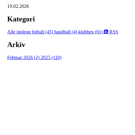
19.02.2026
Kategori
Alle innlegg
fotball (45)
handball (4)
klubben (61)
RSS
Arkiv
Februar 2026 (2)
2025 (110)
Østsiden Idrettslag
Fredrikstad
Lundheimveien 6, 1636 GAMLE FREDRIKSTAD
Org. nr.:
975 472 221