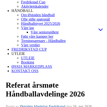
Fredrikstad Cup
Aktivitetskalender
HÅNDBALL
Om Østsiden håndball
Ofte stilte spørsmål
Håndballstyret 2025/2026
Våre lag
Våre seniorspillere
Følg våre kamper her
Treningsarenaer - Håndballen
Våre verdier
FREDRIKSTAD CUP
UTLEIE
UTLEIE
Booking
ØSSIA MARKEDPLASS
KONTAKT OSS
Referat årsmøte
Håndballavdelinge 2026
Postet av
Østsiden Idrettslag Fredrikstad
den
16. jun 2026