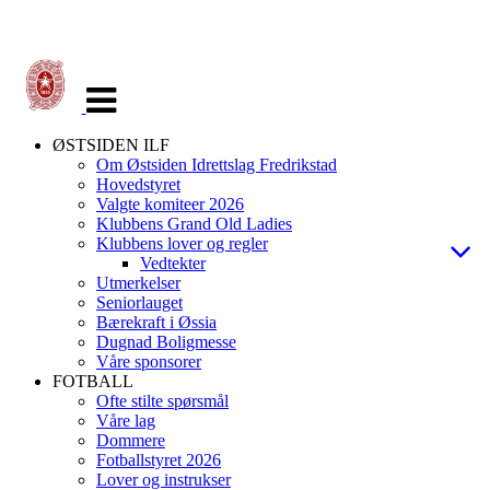
Veksle
navigasjon
ØSTSIDEN ILF
Om Østsiden Idrettslag Fredrikstad
Hovedstyret
Valgte komiteer 2026
Klubbens Grand Old Ladies
Klubbens lover og regler
Vedtekter
Utmerkelser
Seniorlauget
Bærekraft i Øssia
Dugnad Boligmesse
Våre sponsorer
FOTBALL
Ofte stilte spørsmål
Våre lag
Dommere
Fotballstyret 2026
Lover og instrukser