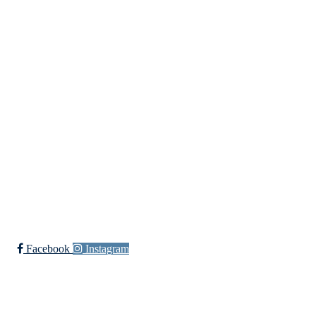
Lundheimveien 6, 1636 GAMLE FREDRIKSTAD
Org. nr.:
975 472 221
+ 47
91660728 v/Fred W
post@ossia.no
Bli medlem i klubben!
Trykk her for innmelding
Øssia Fotball
Facebook
Instagram
Øssia Håndball