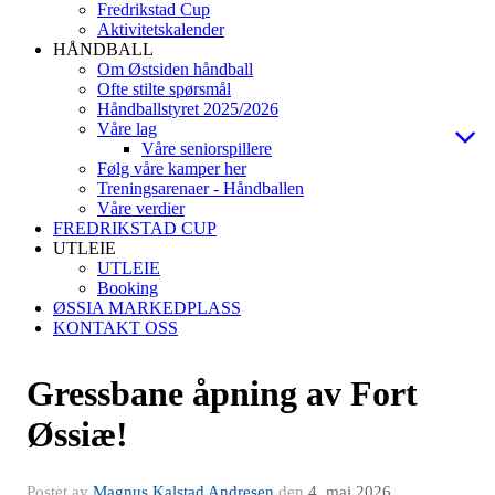
Fredrikstad Cup
Aktivitetskalender
HÅNDBALL
Om Østsiden håndball
Ofte stilte spørsmål
Håndballstyret 2025/2026
Våre lag
Våre seniorspillere
Følg våre kamper her
Treningsarenaer - Håndballen
Våre verdier
FREDRIKSTAD CUP
UTLEIE
UTLEIE
Booking
ØSSIA MARKEDPLASS
KONTAKT OSS
Gressbane åpning av Fort
Øssiæ!
Postet av
Magnus Kalstad Andresen
den
4. mai 2026