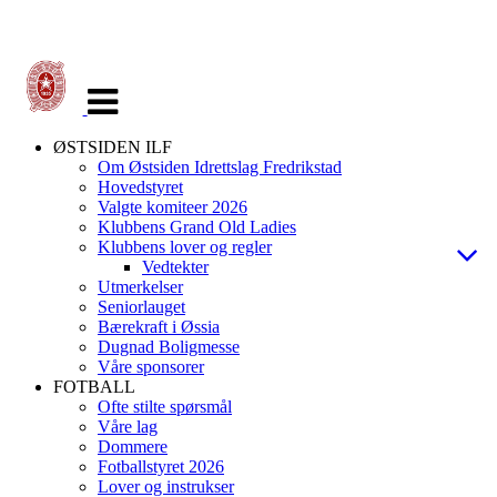
Veksle
navigasjon
ØSTSIDEN ILF
Om Østsiden Idrettslag Fredrikstad
Hovedstyret
Valgte komiteer 2026
Klubbens Grand Old Ladies
Klubbens lover og regler
Vedtekter
Utmerkelser
Seniorlauget
Bærekraft i Øssia
Dugnad Boligmesse
Våre sponsorer
FOTBALL
Ofte stilte spørsmål
Våre lag
Dommere
Fotballstyret 2026
Lover og instrukser