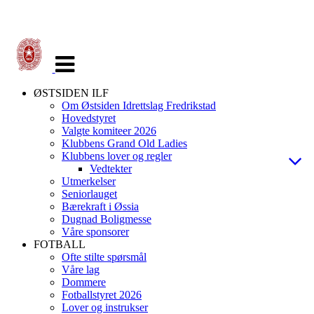
Veksle
navigasjon
ØSTSIDEN ILF
Om Østsiden Idrettslag Fredrikstad
Hovedstyret
Valgte komiteer 2026
Klubbens Grand Old Ladies
Klubbens lover og regler
Vedtekter
Utmerkelser
Seniorlauget
Bærekraft i Øssia
Dugnad Boligmesse
Våre sponsorer
FOTBALL
Ofte stilte spørsmål
Våre lag
Dommere
Fotballstyret 2026
Lover og instrukser