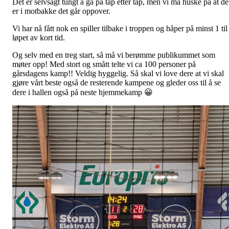
Det er selvsagt tungt å gå på tap etter tap, men vi må huske på at de
er i motbakke det går oppover.
Vi har nå fått nok en spiller tilbake i troppen og håper på minst 1 til 
løpet av kort tid.
Og selv med en treg start, så må vi berømme publikummet som
møter opp! Med stort og smått telte vi ca 100 personer på
gårsdagens kamp!! Veldig hyggelig. Så skal vi love dere at vi skal
gjøre vårt beste også de resterende kampene og gleder oss til å se
dere i hallen også på neste hjemmekamp 😀