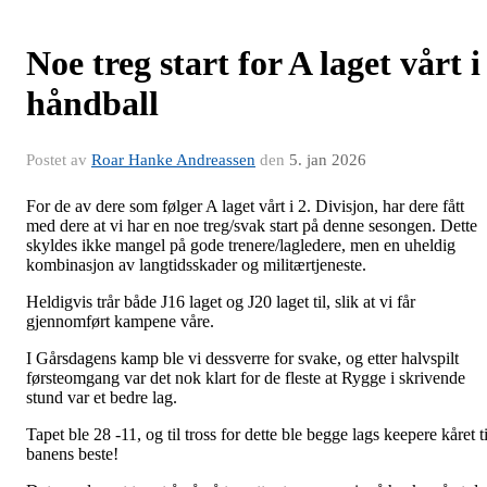
Noe treg start for A laget vårt i
håndball
Postet av
Roar Hanke Andreassen
den
5. jan 2026
For de av dere som følger A laget vårt i 2. Divisjon, har dere fått
med dere at vi har en noe treg/svak start på denne sesongen. Dette
skyldes ikke mangel på gode trenere/lagledere, men en uheldig
kombinasjon av langtidsskader og militærtjeneste.
Heldigvis trår både J16 laget og J20 laget til, slik at vi får
gjennomført kampene våre.
I Gårsdagens kamp ble vi dessverre for svake, og etter halvspilt
førsteomgang var det nok klart for de fleste at Rygge i skrivende
stund var et bedre lag.
Tapet ble 28 -11, og til tross for dette ble begge lags keepere kåret ti
banens beste!