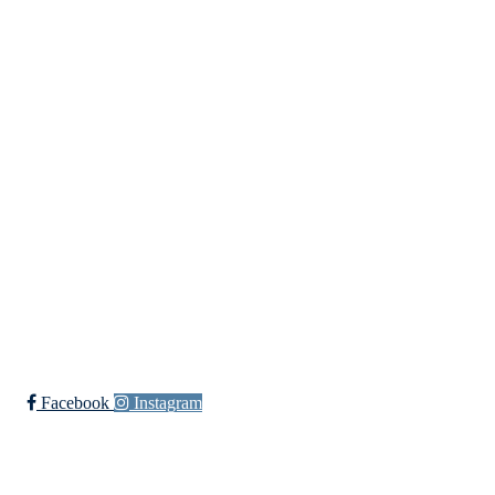
Lundheimveien 6, 1636 GAMLE FREDRIKSTAD
Org. nr.:
975 472 221
+ 47
91660728 v/Fred W
post@ossia.no
Bli medlem i klubben!
Trykk her for innmelding
Øssia Fotball
Facebook
Instagram
Øssia Håndball