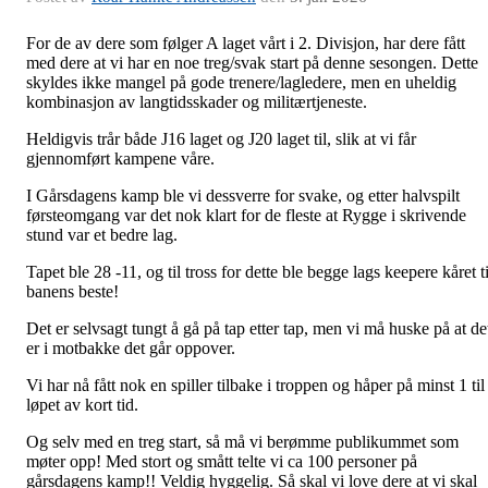
For de av dere som følger A laget vårt i 2. Divisjon, har dere fått
med dere at vi har en noe treg/svak start på denne sesongen. Dette
skyldes ikke mangel på gode trenere/lagledere, men en uheldig
kombinasjon av langtidsskader og militærtjeneste.
Heldigvis trår både J16 laget og J20 laget til, slik at vi får
gjennomført kampene våre.
I Gårsdagens kamp ble vi dessverre for svake, og etter halvspilt
førsteomgang var det nok klart for de fleste at Rygge i skrivende
stund var et bedre lag.
Tapet ble 28 -11, og til tross for dette ble begge lags keepere kåret ti
banens beste!
Det er selvsagt tungt å gå på tap etter tap, men vi må huske på at de
er i motbakke det går oppover.
Vi har nå fått nok en spiller tilbake i troppen og håper på minst 1 til 
løpet av kort tid.
Og selv med en treg start, så må vi berømme publikummet som
møter opp! Med stort og smått telte vi ca 100 personer på
gårsdagens kamp!! Veldig hyggelig. Så skal vi love dere at vi skal