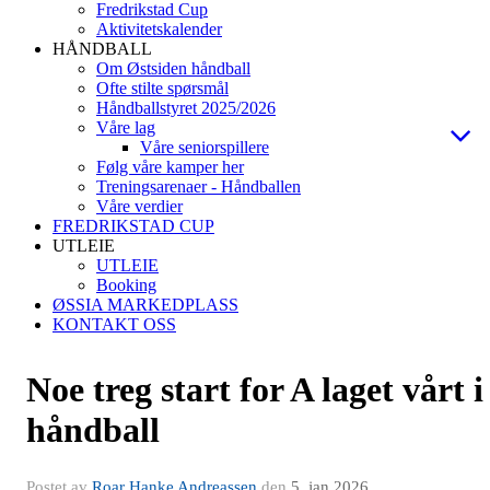
Fredrikstad Cup
Aktivitetskalender
HÅNDBALL
Om Østsiden håndball
Ofte stilte spørsmål
Håndballstyret 2025/2026
Våre lag
Våre seniorspillere
Følg våre kamper her
Treningsarenaer - Håndballen
Våre verdier
FREDRIKSTAD CUP
UTLEIE
UTLEIE
Booking
ØSSIA MARKEDPLASS
KONTAKT OSS
Noe treg start for A laget vårt i
håndball
Postet av
Roar Hanke Andreassen
den
5. jan 2026