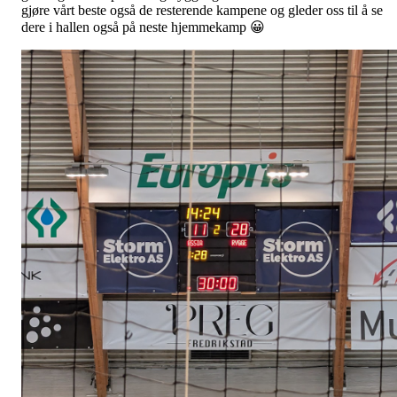
gjøre vårt beste også de resterende kampene og gleder oss til å se
dere i hallen også på neste hjemmekamp 😀