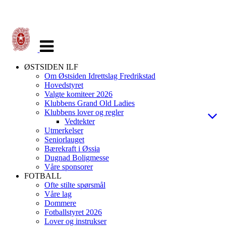
Veksle
navigasjon
ØSTSIDEN ILF
Om Østsiden Idrettslag Fredrikstad
Hovedstyret
Valgte komiteer 2026
Klubbens Grand Old Ladies
Klubbens lover og regler
Vedtekter
Utmerkelser
Seniorlauget
Bærekraft i Øssia
Dugnad Boligmesse
Våre sponsorer
FOTBALL
Ofte stilte spørsmål
Våre lag
Dommere
Fotballstyret 2026
Lover og instrukser