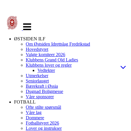
Veksle
navigasjon
ØSTSIDEN ILF
Om Østsiden Idrettslag Fredrikstad
Hovedstyret
Valgte komiteer 2026
Klubbens Grand Old Ladies
Klubbens lover og regler
Vedtekter
Utmerkelser
Seniorlauget
Bærekraft i Øssia
Dugnad Boligmesse
Våre sponsorer
FOTBALL
Ofte stilte spørsmål
Våre lag
Dommere
Fotballstyret 2026
Lover og instrukser