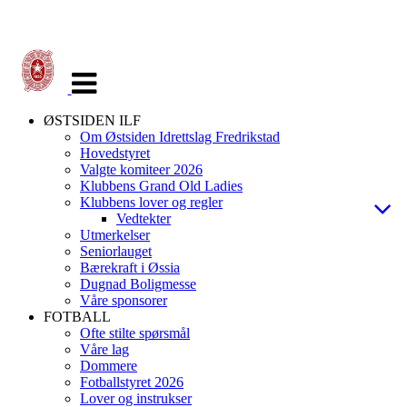
Veksle
navigasjon
ØSTSIDEN ILF
Om Østsiden Idrettslag Fredrikstad
Hovedstyret
Valgte komiteer 2026
Klubbens Grand Old Ladies
Klubbens lover og regler
Vedtekter
Utmerkelser
Seniorlauget
Bærekraft i Øssia
Dugnad Boligmesse
Våre sponsorer
FOTBALL
Ofte stilte spørsmål
Våre lag
Dommere
Fotballstyret 2026
Lover og instrukser