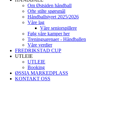
Om Østsiden håndball
Ofte stilte spørsmål
Håndballstyret 2025/2026
Våre lag
Våre seniorspillere
Følg våre kamper her
Treningsarenaer - Håndballen
Våre verdier
FREDRIKSTAD CUP
UTLEIE
UTLEIE
Booking
ØSSIA MARKEDPLASS
KONTAKT OSS
Østsiden Idrettslag Fredr
Lundheimveien 6, 1636 GAMLE FREDRI