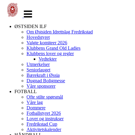
Veksle
navigasjon
ØSTSIDEN ILF
Om Østsiden Idrettslag Fredrikstad
Hovedstyret
Valgte komiteer 2026
Klubbens Grand Old Ladies
Klubbens lover og regler
Vedtekter
Utmerkelser
Seniorlauget
Bærekraft i Øssia
Dugnad Boligmesse
Våre sponsorer
FOTBALL
Ofte stilte spørsmål
Våre lag
Dommere
Fotballstyret 2026
Lover og instrukser
Fredrikstad Cup
Aktivitetskalender
HÅNDBALL