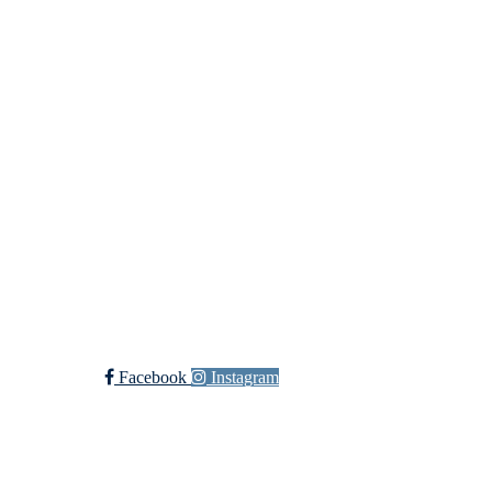
Org. nr.:
975 472 221
+ 47
91660728 v/Fred W
post@ossia.no
Bli medlem i klubben!
Trykk her for innmelding
Øssia Fotball
Facebook
Instagram
Øssia Håndball