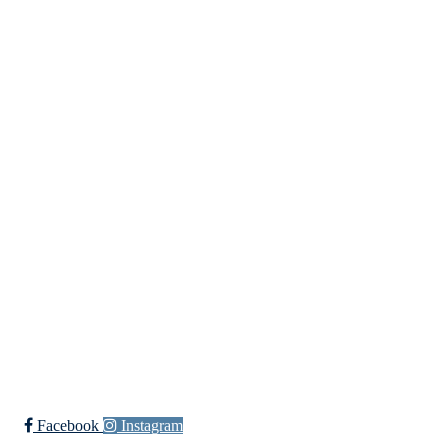
Fredrikstad
Lundheimveien 6, 1636 GAMLE FREDRIKSTAD
Org. nr.:
975 472 221
+ 47
91660728 v/Fred W
post@ossia.no
Bli medlem i klubben!
Trykk her for innmelding
Øssia Fotball
Facebook
Instagram