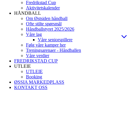
Fredrikstad Cup
Aktivitetskalender
HÅNDBALL
Om Østsiden håndball
Ofte stilte spørsmål
Håndballstyret 2025/2026
Våre lag
Våre seniorspillere
Følg våre kamper her
Treningsarenaer - Håndballen
Våre verdier
FREDRIKSTAD CUP
UTLEIE
UTLEIE
Booking
ØSSIA MARKEDPLASS
KONTAKT OSS
Østsiden Idrettslag