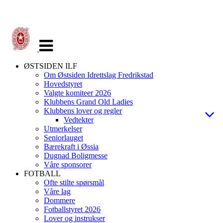
Veksle
navigasjon
ØSTSIDEN ILF
Om Østsiden Idrettslag Fredrikstad
Hovedstyret
Valgte komiteer 2026
Klubbens Grand Old Ladies
Klubbens lover og regler
Vedtekter
Utmerkelser
Seniorlauget
Bærekraft i Øssia
Dugnad Boligmesse
Våre sponsorer
FOTBALL
Ofte stilte spørsmål
Våre lag
Dommere
Fotballstyret 2026
Lover og instrukser