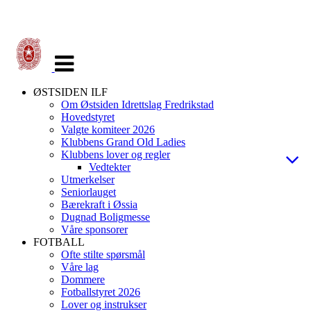
Veksle
navigasjon
ØSTSIDEN ILF
Om Østsiden Idrettslag Fredrikstad
Hovedstyret
Valgte komiteer 2026
Klubbens Grand Old Ladies
Klubbens lover og regler
Vedtekter
Utmerkelser
Seniorlauget
Bærekraft i Øssia
Dugnad Boligmesse
Våre sponsorer
FOTBALL
Ofte stilte spørsmål
Våre lag
Dommere
Fotballstyret 2026
Lover og instrukser