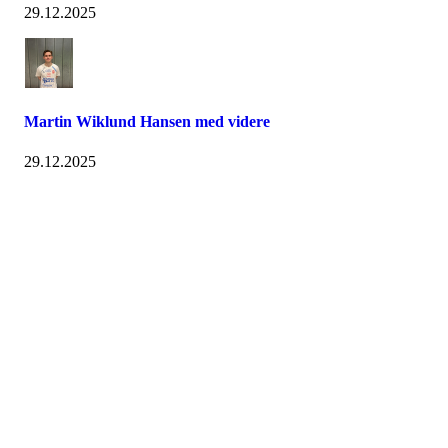
29.12.2025
Martin Wiklund Hansen med videre
29.12.2025
Østsiden Idrettslag
Fredrikstad
Lundheimveien 6, 1636 GAMLE FREDRIKSTAD
Org. nr.:
975 472 221
+ 47
91660728 v/Fred W
post@ossia.no