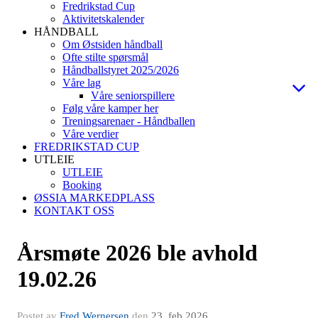
Fredrikstad Cup
Aktivitetskalender
HÅNDBALL
Om Østsiden håndball
Ofte stilte spørsmål
Håndballstyret 2025/2026
Våre lag
Våre seniorspillere
Følg våre kamper her
Treningsarenaer - Håndballen
Våre verdier
FREDRIKSTAD CUP
UTLEIE
UTLEIE
Booking
ØSSIA MARKEDPLASS
KONTAKT OSS
Årsmøte 2026 ble avhold
19.02.26
Postet av
Fred Wernersen
den
23. feb 2026