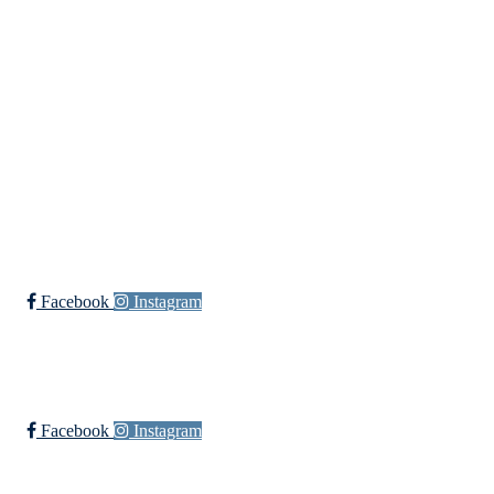
Bli medlem i klubben!
Trykk her for innmelding
Øssia Fotball
Facebook
Instagram
Øssia Håndball
Facebook
Instagram