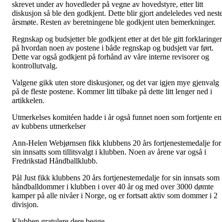
skrevet under av hovedleder på vegne av hovedstyre, etter litt
diskusjon så ble den godkjent. Dette blir gjort andeleledes ved nest
årsmøte. Resten av beretningene ble godkjent uten bemerkninger.
Regnskap og budsjetter ble godkjent etter at det ble gitt forklaringer
på hvordan noen av postene i både regnskap og budsjett var ført.
Dette var også godkjent på forhånd av våre interne revisorer og
kontrollutvalg.
Valgene gikk uten store diskusjoner, og det var igjen mye gjenvalg
på de fleste postene. Kommer litt tilbake på dette litt lenger ned i
artikkelen.
Utmerkelses komitéen hadde i år også funnet noen som fortjente en
av kubbens utmerkelser
Ann-Helen Webjørnsen fikk klubbens 20 års fortjenestemedalje for
sin innsatts som tillitsvalgt i klubben. Noen av årene var også i
Fredrikstad Håndballklubb.
Pål Just fikk klubbens 20 års fortjenestemedalje for sin innsats som
håndballdommer i klubben i over 40 år og med over 3000 dømte
kamper på alle nivåer i Norge, og er fortsatt aktiv som dommer i 2
divisjon.
Klubben gratulere dere begge.