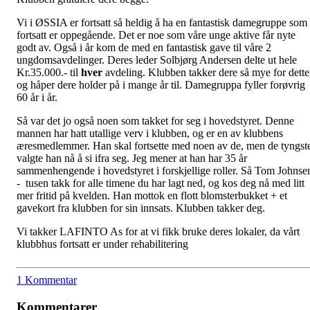
Vi i ØSSIA er fortsatt så heldig å ha en fantastisk damegruppe som
fortsatt er oppegående. Det er noe som våre unge aktive får nyte
godt av. Også i år kom de med en fantastisk gave til våre 2
ungdomsavdelinger. Deres leder Solbjørg Andersen delte ut hele
Kr.35.000.- til
hver
avdeling. Klubben takker dere så mye for dette
og håper dere holder på i mange år til. Damegruppa fyller forøvrig
60 år i år.
Så var det jo også noen som takket for seg i hovedstyret. Denne
mannen har hatt utallige verv i klubben, og er en av klubbens
æresmedlemmer. Han skal fortsette med noen av de, men de tyngst
valgte han nå å si ifra seg. Jeg mener at han har 35 år
sammenhengende i hovedstyret i forskjellige roller. Så Tom Johnse
- tusen takk for alle timene du har lagt ned, og kos deg nå med litt
mer fritid på kvelden. Han mottok en flott blomsterbukket + et
gavekort fra klubben for sin innsats. Klubben takker deg.
Vi takker LAFINTO As for at vi fikk bruke deres lokaler, da vårt
klubbhus fortsatt er under rehabilitering
1 Kommentar
Kommentarer