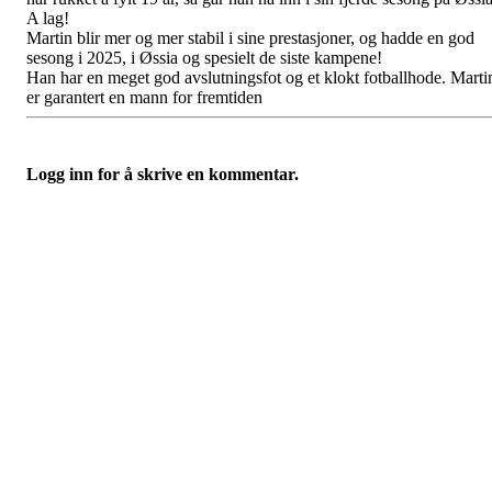
A lag!
Martin blir mer og mer stabil i sine prestasjoner, og hadde en god
sesong i 2025, i Øssia og spesielt de siste kampene!
Han har en meget god avslutningsfot og et klokt fotballhode. Marti
er garantert en mann for fremtiden
Logg inn for å skrive en kommentar.
Østsiden Idrettslag
Fredrikstad
Lundheimveien 6, 1636 GAMLE FREDRIKSTAD
Org. nr.:
975 472 221
+ 47
91660728 v/Fred W
post@ossia.no