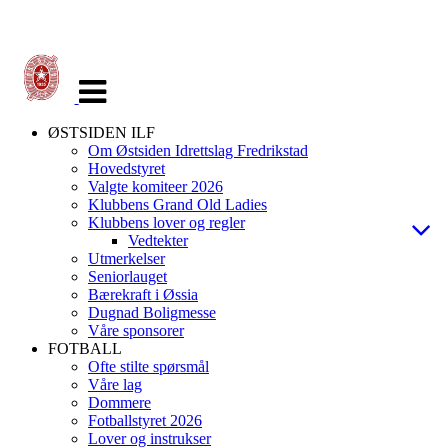
Veksle
navigasjon
ØSTSIDEN ILF
Om Østsiden Idrettslag Fredrikstad
Hovedstyret
Valgte komiteer 2026
Klubbens Grand Old Ladies
Klubbens lover og regler
Vedtekter
Utmerkelser
Seniorlauget
Bærekraft i Øssia
Dugnad Boligmesse
Våre sponsorer
FOTBALL
Ofte stilte spørsmål
Våre lag
Dommere
Fotballstyret 2026
Lover og instrukser