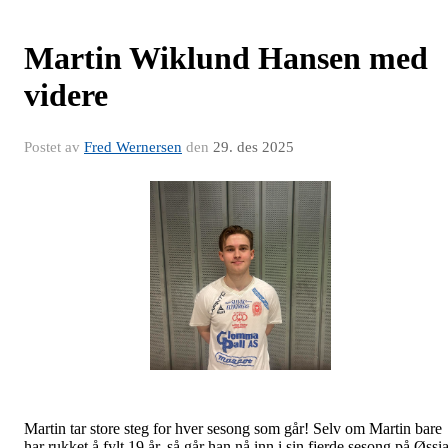
Martin Wiklund Hansen med
videre
Postet av
Fred Wernersen
den
29. des 2025
Martin tar store steg for hver sesong som går! Selv om Martin bare
har rukket å fylt 19 år, så går han nå inn i sin fjerde sesong på Øssi