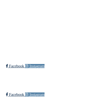
Bli medlem i klubben!
Trykk her for innmelding
Øssia Fotball
Facebook
Instagram
Øssia Håndball
Facebook
Instagram