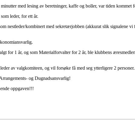
0 minutter med lesing av beretninger, kaffe og boller, var tiden kommet f
m leder, for ett år.
 som nestleder/kombinert med sekretærjobben (akkurat slik signalene vi f
økonomiansvarlig.
lgt for 1 år, og som Materialforvalter for 2 år, ble klubbens æresmedle
leder av valgkomiteen, og vil forsøke få med seg ytterligere 2 personer.
er Arrangements- og Dugnadsansvarlig!
nende oppgaven!!!