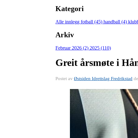
Kategori
Alle innlegg
fotball (45)
handball (4)
klub
Arkiv
Februar 2026 (2)
2025 (110)
Greit årsmøte i Hå
Postet av
Østsiden Idrettslag Fredrikstad
d