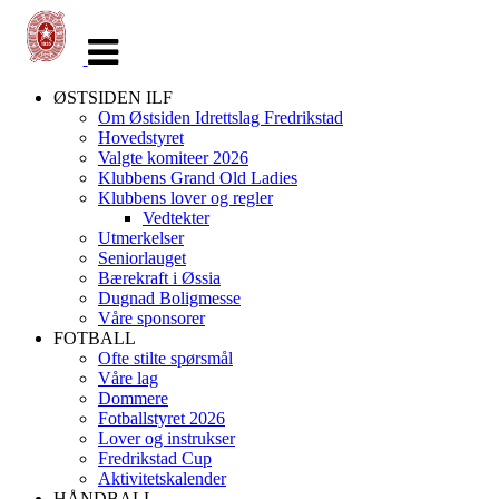
Veksle
navigasjon
ØSTSIDEN ILF
Om Østsiden Idrettslag Fredrikstad
Hovedstyret
Valgte komiteer 2026
Klubbens Grand Old Ladies
Klubbens lover og regler
Vedtekter
Utmerkelser
Seniorlauget
Bærekraft i Øssia
Dugnad Boligmesse
Våre sponsorer
FOTBALL
Ofte stilte spørsmål
Våre lag
Dommere
Fotballstyret 2026
Lover og instrukser
Fredrikstad Cup
Aktivitetskalender
HÅNDBALL