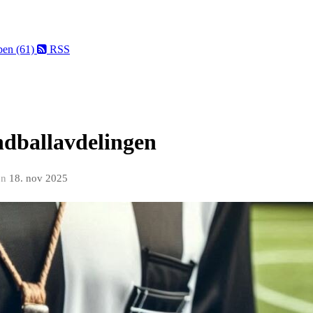
ben (61)
RSS
ndballavdelingen
en
18. nov 2025