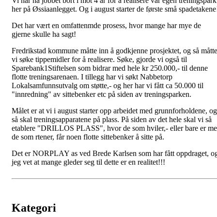
Vi har nå jobbet bort i mot 4 år for å realisere vår egen treningspark
her på Øssiaanlegget. Og i august starter de første små spadetakene
Det har vært en omfattenmde prosess, hvor mange har mye de
gjerne skulle ha sagt!
Fredrikstad kommune måtte inn å godkjenne prosjektet, og så mått
vi søke tippemidler for å realisere. Søke, gjorde vi også til
Sparebank1Stiftelsen som bidrar med hele kr 250.000,- til denne
flotte treningsarenaen. I tillegg har vi søkt Nabbetorp
Lokalsamfunnsutvalg om støtte,- og her har vi fått ca 50.000 til
"innredning" av sittebenker etc på siden av treningsparken.
Målet er at vi i august starter opp arbeidet med grunnforholdene, og
så skal treningsapparatene på plass. På siden av det hele skal vi så
etablere "DRILLOS PLASS", hvor de som hviler,- eller bare er m
de som rtener, får noen flotte sittebenker å sitte på.
Det er NORPLAY as ved Brede Karlsen som har fått oppdraget, o
jeg vet at mange gleder seg til dette er en realitet!!!
Kategori