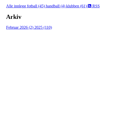
Alle innlegg
fotball (45)
handball (4)
klubben (61)
RSS
Arkiv
Februar 2026 (2)
2025 (110)
Østsiden Idrettslag
Fredrikstad
Lundheimveien 6, 1636 GAMLE FREDRIKSTAD
Org. nr.:
975 472 221
+ 47
91660728 v/Fred W
post@ossia.no