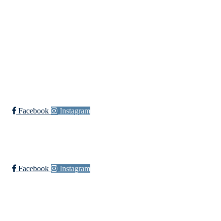
Bli medlem i klubben!
Trykk her for innmelding
Øssia Fotball
Facebook
Instagram
Øssia Håndball
Facebook
Instagram