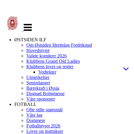
Veksle
navigasjon
ØSTSIDEN ILF
Om Østsiden Idrettslag Fredrikstad
Hovedstyret
Valgte komiteer 2026
Klubbens Grand Old Ladies
Klubbens lover og regler
Vedtekter
Utmerkelser
Seniorlauget
Bærekraft i Øssia
Dugnad Boligmesse
Våre sponsorer
FOTBALL
Ofte stilte spørsmål
Våre lag
Dommere
Fotballstyret 2026
Lover og instrukser