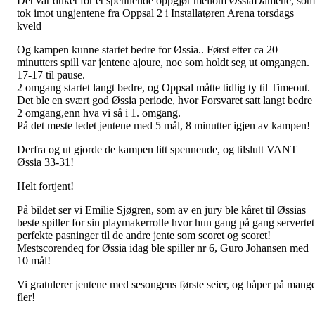
Det var duket for et spennende oppgjør mellom ØssiaDamene, som
tok imot ungjentene fra Oppsal 2 i Installatøren Arena torsdags
kveld
Og kampen kunne startet bedre for Øssia.. Først etter ca 20
minutters spill var jentene ajoure, noe som holdt seg ut omgangen.
17-17 til pause.
2 omgang startet langt bedre, og Oppsal måtte tidlig ty til Timeout.
Det ble en svært god Øssia periode, hvor Forsvaret satt langt bedre 
2 omgang,enn hva vi så i 1. omgang.
På det meste ledet jentene med 5 mål, 8 minutter igjen av kampen!
Derfra og ut gjorde de kampen litt spennende, og tilslutt VANT
Øssia 33-31!
Helt fortjent!
På bildet ser vi Emilie Sjøgren, som av en jury ble kåret til Øssias
beste spiller for sin playmakerrolle hvor hun gang på gang servertet
perfekte pasninger til de andre jente som scoret og scoret!
Mestscorendeq for Øssia idag ble spiller nr 6, Guro Johansen med
10 mål!
Vi gratulerer jentene med sesongens første seier, og håper på mang
fler!