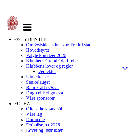
Veksle
navigasjon
ØSTSIDEN ILF
Om Østsiden Idrettslag Fredrikstad
Hovedstyret
Valgte komiteer 2026
Klubbens Grand Old Ladies
Klubbens lover og regler
Vedtekter
Utmerkelser
Seniorlauget
Bærekraft i Øssia
Dugnad Boligmesse
Våre sponsorer
FOTBALL
Ofte stilte spørsmål
Våre lag
Dommere
Fotballstyret 2026
Lover og instrukser