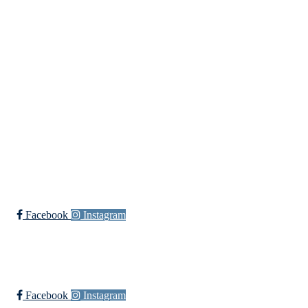
+ 47
91660728 v/Fred W
post@ossia.no
Bli medlem i klubben!
Trykk her for innmelding
Øssia Fotball
Facebook
Instagram
Øssia Håndball
Facebook
Instagram