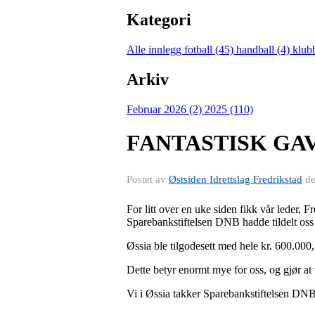
Kategori
Alle innlegg
fotball (45)
handball (4)
klub
Arkiv
Februar 2026 (2)
2025 (110)
FANTASTISK GA
Postet av
Østsiden Idrettslag Fredrikstad
d
For litt over en uke siden fikk vår leder,
Sparebankstiftelsen DNB hadde tildelt oss 
Øssia ble tilgodesett med hele kr. 600.000,-
Dette betyr enormt mye for oss, og gjør at v
Vi i Øssia takker Sparebankstiftelsen DNB 