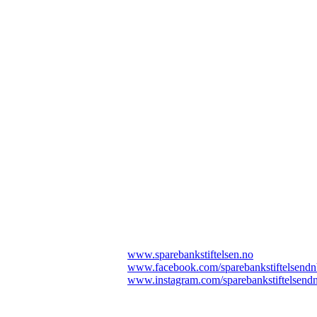
www.sparebankstiftelsen.no
www.
facebook.com/sparebankstiftelsend
www.instagram.com/sparebankstiftelsend