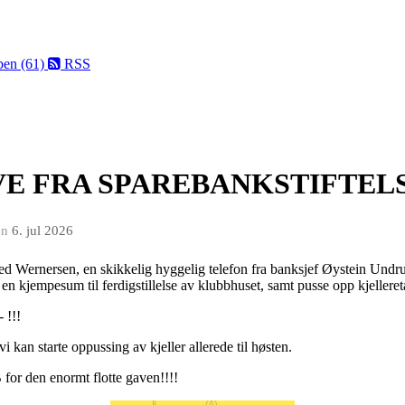
ben (61)
RSS
VE FRA SPAREBANKSTIFTEL
en
6. jul 2026
 Fred Wernersen, en skikkelig hyggelig telefon fra banksjef Øystein Un
en kjempesum til ferdigstillelse av klubbhuset, samt pusse opp kjelleret
 !!!
i kan starte oppussing av kjeller allerede til høsten.
for den enormt flotte gaven!!!!