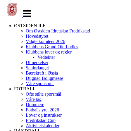
Veksle
navigasjon
ØSTSIDEN ILF
Om Østsiden Idrettslag Fredrikstad
Hovedstyret
Valgte komiteer 2026
Klubbens Grand Old Ladies
Klubbens lover og regler
Vedtekter
Utmerkelser
Seniorlauget
Bærekraft i Øssia
Dugnad Boligmesse
Våre sponsorer
FOTBALL
Ofte stilte spørsmål
Våre lag
Dommere
Fotballstyret 2026
Lover og instrukser
Fredrikstad Cup
Aktivitetskalender
HÅNDBALL