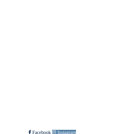
Østsiden Idrettslag Fredr
Lundheimveien 6, 1636 GAMLE FREDRI
Org. nr.:
975 472 221
+ 47
91660728 v/Fred W
post@ossia.no
Bli medlem i klubben!
Trykk her for innmelding
Øssia Fotball
Facebook
Instagram