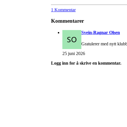
1 Kommentar
Kommentarer
Svein-Ragnar Olsen
Gratulerer med nytt klubb
25 juni 2026
Logg inn for å skrive en kommentar.
Østsiden Idrettslag Fredr
Lundheimveien 6, 1636 GAMLE FREDRI
Org. nr.:
975 472 221