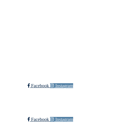
+ 47
91660728 v/Fred W
post@ossia.no
Bli medlem i klubben!
Trykk her for innmelding
Øssia Fotball
Facebook
Instagram
Øssia Håndball
Facebook
Instagram