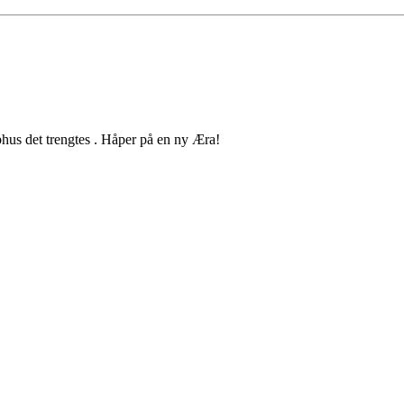
hus det trengtes . Håper på en ny Æra!
ikstad
KSTAD