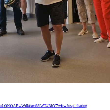
ay2FhznLQKOAEwWdkfxmS8iWT4BhY7/view?usp=sharing