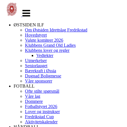
Veksle
navigasjon
ØSTSIDEN ILF
Om Østsiden Idrettslag Fredrikstad
Hovedstyret
Valgte komiteer 2026
Klubbens Grand Old Ladies
Klubbens lover og regler
Vedtekter
Utmerkelser
Seniorlauget
Bærekraft i Øssia
Dugnad Boligmesse
Våre sponsorer
FOTBALL
Ofte stilte spørsmål
Våre lag
Dommere
Fotballstyret 2026
Lover og instrukser
Fredrikstad Cup
Aktivitetskalender
HÅNDBALL