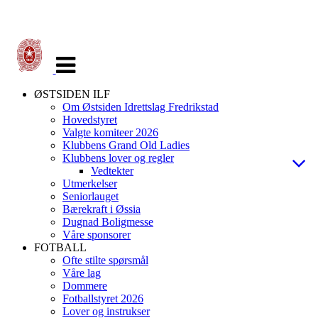
Veksle
navigasjon
ØSTSIDEN ILF
Om Østsiden Idrettslag Fredrikstad
Hovedstyret
Valgte komiteer 2026
Klubbens Grand Old Ladies
Klubbens lover og regler
Vedtekter
Utmerkelser
Seniorlauget
Bærekraft i Øssia
Dugnad Boligmesse
Våre sponsorer
FOTBALL
Ofte stilte spørsmål
Våre lag
Dommere
Fotballstyret 2026
Lover og instrukser