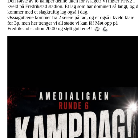
Den første av to kamper denne uken for A laget! Vi møter FFK2 i
kveld på Fredrikstad stadion. Et lag som har dominert så langt, og 
kommer med et slagkraftig lag også i dag.
Øssiaguttæne kommer fra 2 seiere på rad, og er også i kveld klare
for 3p, men her trenger vi all støtte vi kan få! Møt opp på
Fredrikstad stadion 20.00 og støtt guttæne!!