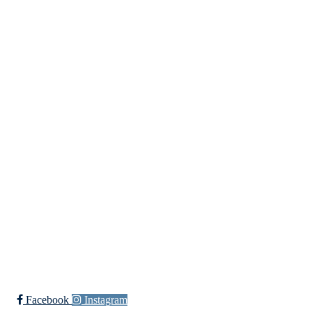
Fredrikstad
Lundheimveien 6, 1636 GAMLE FREDRIKSTAD
Org. nr.:
975 472 221
+ 47
91660728 v/Fred W
post@ossia.no
Bli medlem i klubben!
Trykk her for innmelding
Øssia Fotball
Facebook
Instagram