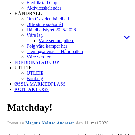
Fredrikstad Cup
Aktivitetskalender
HÅNDBALL
Om Østsiden håndball
Ofte stilte spørsmål
Håndballstyret 2025/2026
Våre lag
Våre seniorspillere
Følg våre kamper her
Treningsarenaer - Håndballen
Våre verdier
FREDRIKSTAD CUP
UTLEIE
UTLEIE
Booking
ØSSIA MARKEDPLASS
KONTAKT OSS
Matchday!
Postet av
Magnus Kalstad Andresen
den
11. mai 2026