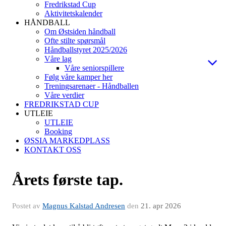
Fredrikstad Cup
Aktivitetskalender
HÅNDBALL
Om Østsiden håndball
Ofte stilte spørsmål
Håndballstyret 2025/2026
Våre lag
Våre seniorspillere
Følg våre kamper her
Treningsarenaer - Håndballen
Våre verdier
FREDRIKSTAD CUP
UTLEIE
UTLEIE
Booking
ØSSIA MARKEDPLASS
KONTAKT OSS
Årets første tap.
Postet av
Magnus Kalstad Andresen
den
21. apr 2026