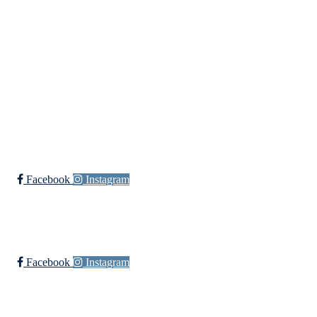
Bli medlem i klubben!
Trykk her for innmelding
Øssia Fotball
Facebook
Instagram
Øssia Håndball
Facebook
Instagram