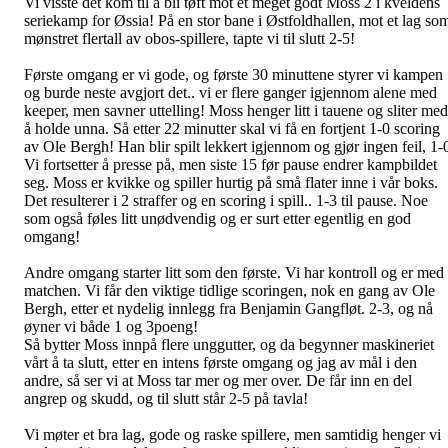
Vi visste det kom til å bli tøft mot et meget godt Moss 2 i kveldens
seriekamp for Øssia! På en stor bane i Østfoldhallen, mot et lag so
mønstret flertall av obos-spillere, tapte vi til slutt 2-5!
Første omgang er vi gode, og første 30 minuttene styrer vi kampen
og burde neste avgjort det.. vi er flere ganger igjennom alene med
keeper, men savner uttelling! Moss henger litt i tauene og sliter med
å holde unna. Så etter 22 minutter skal vi få en fortjent 1-0 scoring
av Ole Bergh! Han blir spilt lekkert igjennom og gjør ingen feil, 1-
Vi fortsetter å presse på, men siste 15 før pause endrer kampbildet
seg. Moss er kvikke og spiller hurtig på små flater inne i vår boks.
Det resulterer i 2 straffer og en scoring i spill.. 1-3 til pause. Noe
som også føles litt unødvendig og er surt etter egentlig en god
omgang!
Andre omgang starter litt som den første. Vi har kontroll og er med 
matchen. Vi får den viktige tidlige scoringen, nok en gang av Ole
Bergh, etter et nydelig innlegg fra Benjamin Gangfløt. 2-3, og nå
øyner vi både 1 og 3poeng!
Så bytter Moss innpå flere unggutter, og da begynner maskineriet
vårt å ta slutt, etter en intens første omgang og jag av mål i den
andre, så ser vi at Moss tar mer og mer over. De får inn en del
angrep og skudd, og til slutt står 2-5 på tavla!
Vi møter et bra lag, gode og raske spillere, men samtidig henger vi