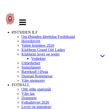
Veksle
navigasjon
ØSTSIDEN ILF
Om Østsiden Idrettslag Fredrikstad
Hovedstyret
Valgte komiteer 2026
Klubbens Grand Old Ladies
Klubbens lover og regler
Vedtekter
Utmerkelser
Seniorlauget
Bærekraft i Øssia
Dugnad Boligmesse
Våre sponsorer
FOTBALL
Ofte stilte spørsmål
Våre lag
Dommere
Fotballstyret 2026
Lover og instrukser