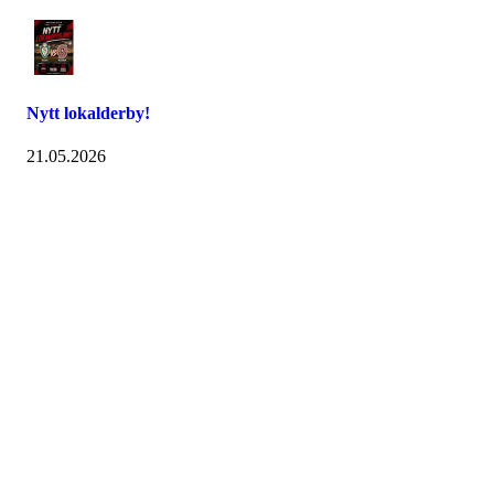
Nytt lokalderby!
21.05.2026
Østsiden Idrettslag
Fredrikstad
Lundheimveien 6, 1636 GAMLE FREDRIKSTAD
Org. nr.:
975 472 221
+ 47
91660728 v/Fred W
post@ossia.no