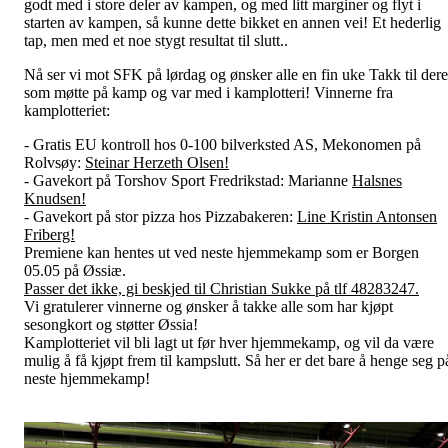
godt med i store deler av kampen, og med litt marginer og flyt i
starten av kampen, så kunne dette bikket en annen vei! Et hederlig
tap, men med et noe stygt resultat til slutt..
Nå ser vi mot SFK på lørdag og ønsker alle en fin uke Takk til dere
som møtte på kamp og var med i kamplotteri! Vinnerne fra
kamplotteriet:
- Gratis EU kontroll hos 0-100 bilverksted AS, Mekonomen på
Rolvsøy:
Steinar Herzeth Olsen!
- Gavekort på Torshov Sport Fredrikstad: Marianne
Halsnes
Knudsen!
- Gavekort på stor pizza hos Pizzabakeren:
Line Kristin Antonsen
Friberg!
Premiene kan hentes ut ved neste hjemmekamp som er Borgen
05.05 på Øssiæ.
Passer det ikke, gi beskjed til Christian Sukke på tlf 48283247.
Vi gratulerer vinnerne og ønsker å takke alle som har kjøpt
sesongkort og støtter Øssia!
Kamplotteriet vil bli lagt ut før hver hjemmekamp, og vil da være
mulig å få kjøpt frem til kampslutt. Så her er det bare å henge seg p
neste hjemmekamp!