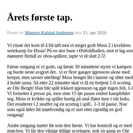
Årets første tap.
Postet av
Magnus Kalstad Andresen
den
21. apr 2026
Vi visste det kom til å bli tøft mot et meget godt Moss 2 i kveldens
seriekamp for Øssia! På en stor bane i Østfoldhallen, mot et lag so
mønstret flertall av obos-spillere, tapte vi til slutt 2-5!
Første omgang er vi gode, og første 30 minuttene styrer vi kampen
og burde neste avgjort det.. vi er flere ganger igjennom alene med
keeper, men savner uttelling! Moss henger litt i tauene og sliter med
å holde unna. Så etter 22 minutter skal vi få en fortjent 1-0 scoring
av Ole Bergh! Han blir spilt lekkert igjennom og gjør ingen feil, 1-
Vi fortsetter å presse på, men siste 15 før pause endrer kampbildet
seg. Moss er kvikke og spiller hurtig på små flater inne i vår boks.
Det resulterer i 2 straffer og en scoring i spill.. 1-3 til pause. Noe
som også føles litt unødvendig og er surt etter egentlig en god
omgang!
Andre omgang starter litt som den første. Vi har kontroll og er med 
matchen. Vi får den viktige tidlige scoringen, nok en gang av Ole