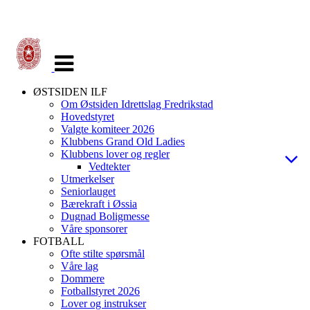
Veksle
navigasjon
ØSTSIDEN ILF
Om Østsiden Idrettslag Fredrikstad
Hovedstyret
Valgte komiteer 2026
Klubbens Grand Old Ladies
Klubbens lover og regler
Vedtekter
Utmerkelser
Seniorlauget
Bærekraft i Øssia
Dugnad Boligmesse
Våre sponsorer
FOTBALL
Ofte stilte spørsmål
Våre lag
Dommere
Fotballstyret 2026
Lover og instrukser