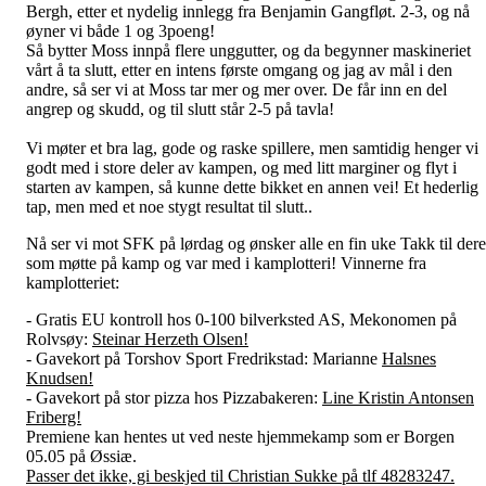
Bergh, etter et nydelig innlegg fra Benjamin Gangfløt. 2-3, og nå
øyner vi både 1 og 3poeng!
Så bytter Moss innpå flere unggutter, og da begynner maskineriet
vårt å ta slutt, etter en intens første omgang og jag av mål i den
andre, så ser vi at Moss tar mer og mer over. De får inn en del
angrep og skudd, og til slutt står 2-5 på tavla!
Vi møter et bra lag, gode og raske spillere, men samtidig henger vi
godt med i store deler av kampen, og med litt marginer og flyt i
starten av kampen, så kunne dette bikket en annen vei! Et hederlig
tap, men med et noe stygt resultat til slutt..
Nå ser vi mot SFK på lørdag og ønsker alle en fin uke Takk til dere
som møtte på kamp og var med i kamplotteri! Vinnerne fra
kamplotteriet:
- Gratis EU kontroll hos 0-100 bilverksted AS, Mekonomen på
Rolvsøy:
Steinar Herzeth Olsen!
- Gavekort på Torshov Sport Fredrikstad: Marianne
Halsnes
Knudsen!
- Gavekort på stor pizza hos Pizzabakeren:
Line Kristin Antonsen
Friberg!
Premiene kan hentes ut ved neste hjemmekamp som er Borgen
05.05 på Øssiæ.
Passer det ikke, gi beskjed til Christian Sukke på tlf 48283247.