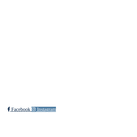
Lundheimveien 6, 1636 GAMLE FREDRIKSTAD
Org. nr.:
975 472 221
+ 47
91660728 v/Fred W
post@ossia.no
Bli medlem i klubben!
Trykk her for innmelding
Øssia Fotball
Facebook
Instagram
Øssia Håndball