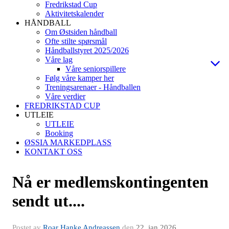
Fredrikstad Cup
Aktivitetskalender
HÅNDBALL
Om Østsiden håndball
Ofte stilte spørsmål
Håndballstyret 2025/2026
Våre lag
Våre seniorspillere
Følg våre kamper her
Treningsarenaer - Håndballen
Våre verdier
FREDRIKSTAD CUP
UTLEIE
UTLEIE
Booking
ØSSIA MARKEDPLASS
KONTAKT OSS
Nå er medlemskontingenten
sendt ut....
Postet av
Roar Hanke Andreassen
den
22. jan 2026