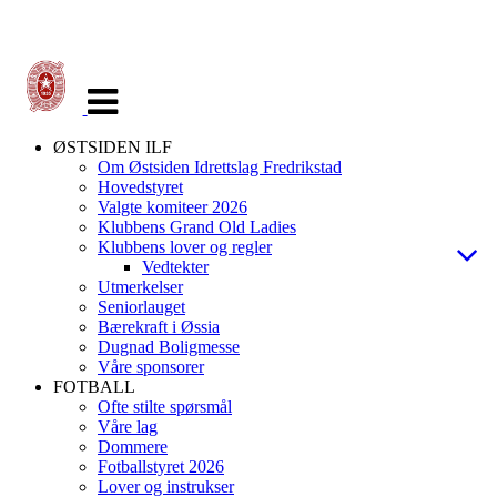
Veksle
navigasjon
ØSTSIDEN ILF
Om Østsiden Idrettslag Fredrikstad
Hovedstyret
Valgte komiteer 2026
Klubbens Grand Old Ladies
Klubbens lover og regler
Vedtekter
Utmerkelser
Seniorlauget
Bærekraft i Øssia
Dugnad Boligmesse
Våre sponsorer
FOTBALL
Ofte stilte spørsmål
Våre lag
Dommere
Fotballstyret 2026
Lover og instrukser