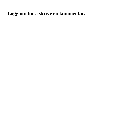
Logg inn for å skrive en kommentar.
Østsiden Idrettslag
Fredrikstad
Lundheimveien 6, 1636 GAMLE FREDRIKSTAD
Org. nr.:
975 472 221
+ 47
91660728 v/Fred W
post@ossia.no
Bli medlem i klubben!