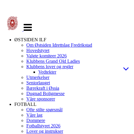
Veksle
navigasjon
ØSTSIDEN ILF
Om Østsiden Idrettslag Fredrikstad
Hovedstyret
Valgte komiteer 2026
Klubbens Grand Old Ladies
Klubbens lover og regler
Vedtekter
Utmerkelser
Seniorlauget
Bærekraft i Øssia
Dugnad Boligmesse
Våre sponsorer
FOTBALL
Ofte stilte spørsmål
Våre lag
Dommere
Fotballstyret 2026
Lover og instrukser