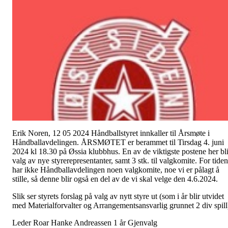
Erik Noren, 12 05 2024 Håndballstyret innkaller til Årsmøte i
Håndballavdelingen. ÅRSMØTET er berammet til Tirsdag 4. juni
2024 kl 18.30 på Øssia klubbhus. En av de viktigste postene her bli
valg av nye styrerepresentanter, samt 3 stk. til valgkomite. For tiden
har ikke Håndballavdelingen noen valgkomite, noe vi er pålagt å
stille, så denne blir også en del av de vi skal velge den 4.6.2024.
Slik ser styrets forslag på valg av nytt styre ut (som i år blir utvidet
med Materialforvalter og Arrangementsansvarlig grunnet 2 div spill
Leder Roar Hanke Andreassen 1 år Gjenvalg