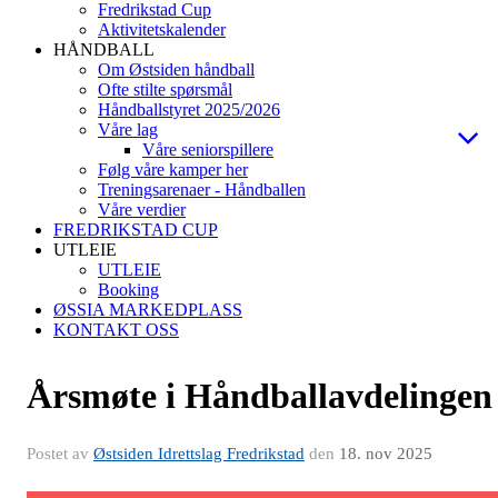
Fredrikstad Cup
Aktivitetskalender
HÅNDBALL
Om Østsiden håndball
Ofte stilte spørsmål
Håndballstyret 2025/2026
Våre lag
Våre seniorspillere
Følg våre kamper her
Treningsarenaer - Håndballen
Våre verdier
FREDRIKSTAD CUP
UTLEIE
UTLEIE
Booking
ØSSIA MARKEDPLASS
KONTAKT OSS
Årsmøte i Håndballavdelingen
Postet av
Østsiden Idrettslag Fredrikstad
den
18. nov 2025