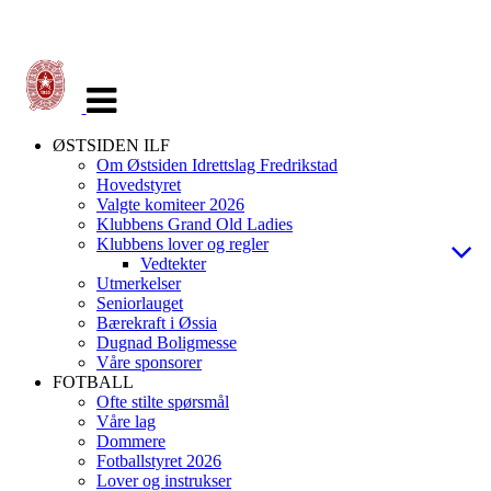
Veksle
navigasjon
ØSTSIDEN ILF
Om Østsiden Idrettslag Fredrikstad
Hovedstyret
Valgte komiteer 2026
Klubbens Grand Old Ladies
Klubbens lover og regler
Vedtekter
Utmerkelser
Seniorlauget
Bærekraft i Øssia
Dugnad Boligmesse
Våre sponsorer
FOTBALL
Ofte stilte spørsmål
Våre lag
Dommere
Fotballstyret 2026
Lover og instrukser