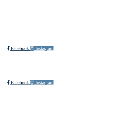
Trykk her for innmelding
Øssia Fotball
Facebook
Instagram
Øssia Håndball
Facebook
Instagram