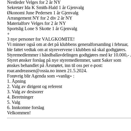
Nestleder Velges for 2 år NY
Sekretær Ida K Smith-Hald 1 år Gjenvalg
Økonomi June Pedersen 1 år Gjenvalg
Arrangement NY for 2 div 2 år NY
Materialforv Velges for 2 år NY
Sportslig Lone S Skotte 1 år Gjenvalg
+
3 nye personer for VALGKOMITE!
Vi minner også om at det på klubbens generalforsamling i februar,
ble fattet vedtak om at styrevervene i klubben nå skal godtgjøres.
Styremedlemmer i håndballavdelingen godtgjøres med kr 10.000,- 
Styret ønsker forslag på nye styremedlemmer, samt Saker som
ønskes behandlet på Årsmøtet, inn til oss per e-post:
roar.andreassen@ossia.no innen 21.5.2024.
Forøvrig blir Agenda som «vanlig» :
1. Åpning
2. Valg av dirigent og referent
3. Valg av desisorer
4. Beretninger
5. Valg
6. Innkomne forslag
Velkommen!