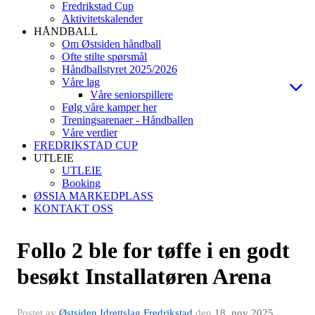
Fredrikstad Cup
Aktivitetskalender
HÅNDBALL
Om Østsiden håndball
Ofte stilte spørsmål
Håndballstyret 2025/2026
Våre lag
Våre seniorspillere
Følg våre kamper her
Treningsarenaer - Håndballen
Våre verdier
FREDRIKSTAD CUP
UTLEIE
UTLEIE
Booking
ØSSIA MARKEDPLASS
KONTAKT OSS
Follo 2 ble for tøffe i en godt
besøkt Installatøren Arena
Postet av
Østsiden Idrettslag Fredrikstad
den
18. nov 2025