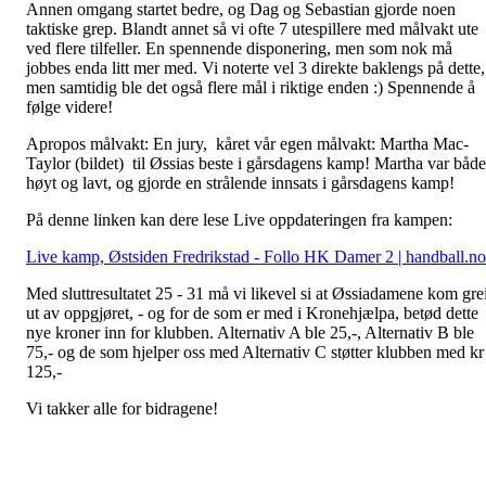
Annen omgang startet bedre, og Dag og Sebastian gjorde noen
taktiske grep. Blandt annet så vi ofte 7 utespillere med målvakt ute
ved flere tilfeller. En spennende disponering, men som nok må
jobbes enda litt mer med. Vi noterte vel 3 direkte baklengs på dette,
men samtidig ble det også flere mål i riktige enden :) Spennende å
følge videre!
Apropos målvakt: En jury, kåret vår egen målvakt: Martha Mac-
Taylor (bildet) til Øssias beste i gårsdagens kamp! Martha var både
høyt og lavt, og gjorde en strålende innsats i gårsdagens kamp!
På denne linken kan dere lese Live oppdateringen fra kampen:
Live kamp, Østsiden Fredrikstad - Follo HK Damer 2 | handball.no
Med sluttresultatet 25 - 31 må vi likevel si at Øssiadamene kom grei
ut av oppgjøret, - og for de som er med i Kronehjælpa, betød dette
nye kroner inn for klubben. Alternativ A ble 25,-, Alternativ B ble
75,- og de som hjelper oss med Alternativ C støtter klubben med kr
125,-
Vi takker alle for bidragene!