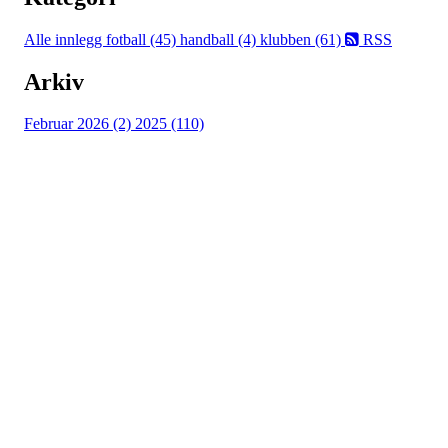
Alle innlegg
fotball (45)
handball (4)
klubben (61)
RSS
Arkiv
Februar 2026 (2)
2025 (110)
Østsiden Idrettslag
Fredrikstad
Lundheimveien 6, 1636 GAMLE FREDRIKSTAD
Org. nr.:
975 472 221
+ 47
91660728 v/Fred W
post@ossia.no