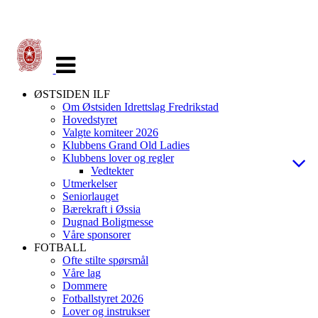
Veksle
navigasjon
ØSTSIDEN ILF
Om Østsiden Idrettslag Fredrikstad
Hovedstyret
Valgte komiteer 2026
Klubbens Grand Old Ladies
Klubbens lover og regler
Vedtekter
Utmerkelser
Seniorlauget
Bærekraft i Øssia
Dugnad Boligmesse
Våre sponsorer
FOTBALL
Ofte stilte spørsmål
Våre lag
Dommere
Fotballstyret 2026
Lover og instrukser