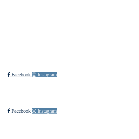
Bli medlem i klubben!
Trykk her for innmelding
Øssia Fotball
Facebook
Instagram
Øssia Håndball
Facebook
Instagram