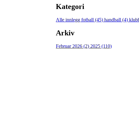
Kategori
Alle innlegg
fotball (45)
handball (4)
klub
Arkiv
Februar 2026 (2)
2025 (110)
Østsiden Idrettslag Fredr
Lundheimveien 6, 1636 GAMLE FREDRI
Org. nr.:
975 472 221
+ 47
91660728 v/Fred W
post@ossia.no