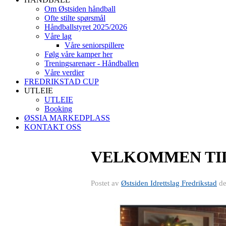
Om Østsiden håndball
Ofte stilte spørsmål
Håndballstyret 2025/2026
Våre lag
Våre seniorspillere
Følg våre kamper her
Treningsarenaer - Håndballen
Våre verdier
FREDRIKSTAD CUP
UTLEIE
UTLEIE
Booking
ØSSIA MARKEDPLASS
KONTAKT OSS
VELKOMMEN TIL
Postet av
Østsiden Idrettslag Fredrikstad
d