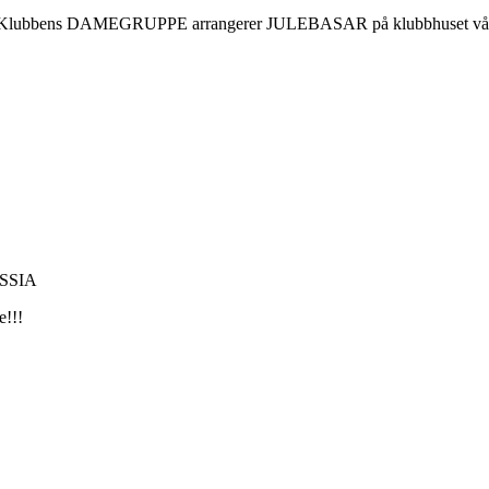
et at Klubbens DAMEGRUPPE arrangerer JULEBASAR på klubbhuset vår
 ØSSIA
e!!!