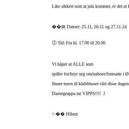
Like sikkert som at jula kommer, er d
��📅
Datoer:
25.11, 26.11 og
27.11.24
🕔
Tid:
Fra kl. 17.00 til
20.00
Vi håper at ALLE som
spiller for/bryr seg om/naboer/foresatte i
finner turen til klubbhuset vårt disse dagen
Damegruppa
tar
VIPPS!!!!
J
✨��
Hilsen