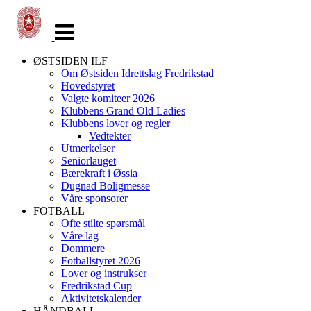
Veksle
navigasjon
ØSTSIDEN ILF
Om Østsiden Idrettslag Fredrikstad
Hovedstyret
Valgte komiteer 2026
Klubbens Grand Old Ladies
Klubbens lover og regler
Vedtekter
Utmerkelser
Seniorlauget
Bærekraft i Øssia
Dugnad Boligmesse
Våre sponsorer
FOTBALL
Ofte stilte spørsmål
Våre lag
Dommere
Fotballstyret 2026
Lover og instrukser
Fredrikstad Cup
Aktivitetskalender
HÅNDBALL