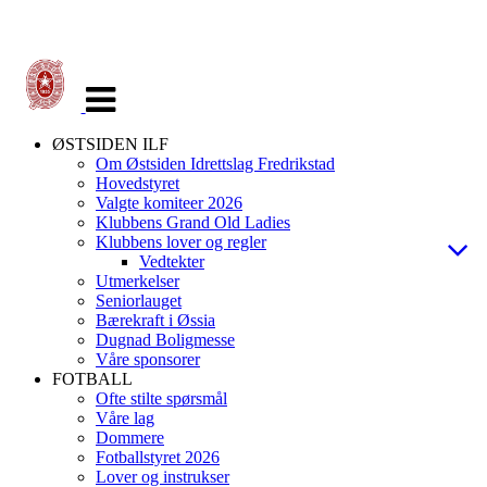
Veksle
navigasjon
ØSTSIDEN ILF
Om Østsiden Idrettslag Fredrikstad
Hovedstyret
Valgte komiteer 2026
Klubbens Grand Old Ladies
Klubbens lover og regler
Vedtekter
Utmerkelser
Seniorlauget
Bærekraft i Øssia
Dugnad Boligmesse
Våre sponsorer
FOTBALL
Ofte stilte spørsmål
Våre lag
Dommere
Fotballstyret 2026
Lover og instrukser