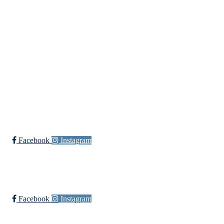
post@ossia.no
Bli medlem i klubben!
Trykk her for innmelding
Øssia Fotball
Facebook
Instagram
Øssia Håndball
Facebook
Instagram