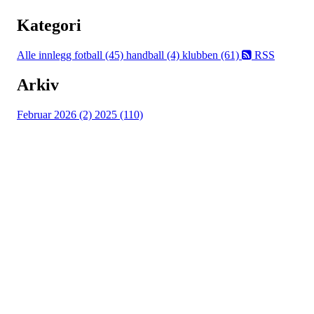
Kategori
Alle innlegg
fotball (45)
handball (4)
klubben (61)
RSS
Arkiv
Februar 2026 (2)
2025 (110)
Østsiden Idrettslag
Fredrikstad
Lundheimveien 6, 1636 GAMLE FREDRIKSTAD
Org. nr.:
975 472 221
+ 47
91660728 v/Fred W