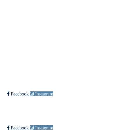
+ 47
91660728 v/Fred W
post@ossia.no
Bli medlem i klubben!
Trykk her for innmelding
Øssia Fotball
Facebook
Instagram
Øssia Håndball
Facebook
Instagram