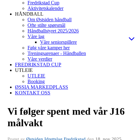
Fredrikstad Cup
Aktivitetskalender
HÅNDBALL
Om Østsiden håndball
Ofte stilte spørsmål
Håndballstyret 2025/2026
Våre lag
Våre seniorspillere
Følg våre kamper her
Treningsarenaer - Håndballen
Våre verdier
FREDRIKSTAD CUP
UTLEIE
UTLEIE
Booking
ØSSIA MARKEDPLASS
KONTAKT OSS
Vi følger spent med vår J16
målvakt
Postet av
Østsiden Idrettslag Fredrikstad
den
18. nov 2025