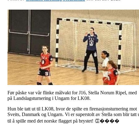
Før påske var vår flinke målvakt for J16, Stella Norum Ripel, med
på Landslagsturnering i Ungarn for LK08.
Hun ble tatt ut til LK08, hvor de spilte en firenasjonsturnering mot
Sveits, Danmark og Ungarn. Vi er superstolt av Stella som blir tatt 
til å spille med det norske flagget på brystet! 👏����