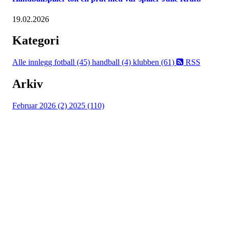
19.02.2026
Kategori
Alle innlegg
fotball (45)
handball (4)
klubben (61)
RSS
Arkiv
Februar 2026 (2)
2025 (110)
Østsiden Idrettslag
Fredrikstad
Lundheimveien 6, 1636 GAMLE FREDRIKSTAD
Org. nr.:
975 472 221