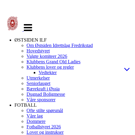
Veksle
navigasjon
ØSTSIDEN ILF
Om Østsiden Idrettslag Fredrikstad
Hovedstyret
Valgte komiteer 2026
Klubbens Grand Old Ladies
Klubbens lover og regler
Vedtekter
Utmerkelser
Seniorlauget
Bærekraft i Øssia
Dugnad Boligmesse
Våre sponsorer
FOTBALL
Ofte stilte spørsmål
Våre lag
Dommere
Fotballstyret 2026
Lover og instrukser