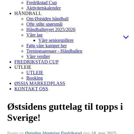
Fredrikstad Cup
Aktivitetskalender
HÅNDBALL
Om Østsiden håndball
Ofte stilte spørsmål
Håndballstyret 2025/2026
Våre lag
Våre seniorspillere
Følg våre kamper her
Treningsarenaer - Håndballen
Våre verdier
FREDRIKSTAD CUP
UTLEIE
UTLEIE
Booking
ØSSIA MARKEDPLASS
KONTAKT OSS
Østsidens guttelag til topps i
Sverige!
Postet av
Østsiden Idrettslag Fredrikstad
den
18. nov 2025