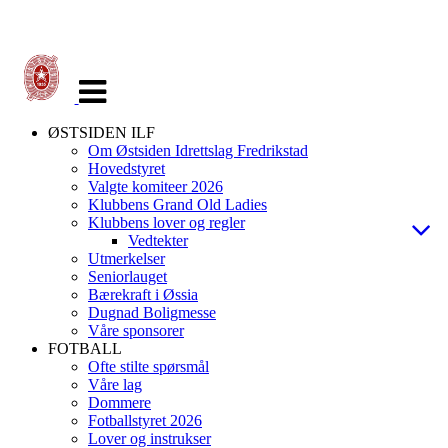
Veksle
navigasjon
ØSTSIDEN ILF
Om Østsiden Idrettslag Fredrikstad
Hovedstyret
Valgte komiteer 2026
Klubbens Grand Old Ladies
Klubbens lover og regler
Vedtekter
Utmerkelser
Seniorlauget
Bærekraft i Øssia
Dugnad Boligmesse
Våre sponsorer
FOTBALL
Ofte stilte spørsmål
Våre lag
Dommere
Fotballstyret 2026
Lover og instrukser