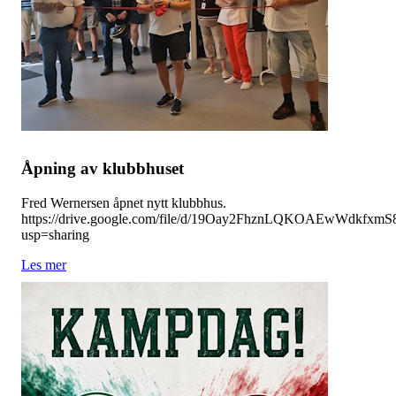
Åpning av klubbhuset
Fred Wernersen åpnet nytt klubbhus.
https://drive.google.com/file/d/19Oay2FhznLQKOAEwWdkfxm
usp=sharing
Les mer