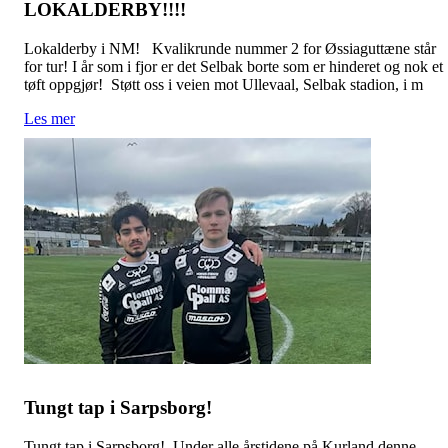
LOKALDERBY!!!!
Lokalderby i NM! Kvalikrunde nummer 2 for Øssiaguttæne står
for tur! I år som i fjor er det Selbak borte som er hinderet og nok et
tøft oppgjør! Støtt oss i veien mot Ullevaal, Selbak stadion, i m
Les mer
Tungt tap i Sarpsborg!
Tungt tap i Sarpsborg! Under alle årstidene på Kurland denne