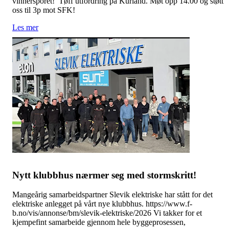
vinnersporet! Tøff utfordring på Kurland. Møt opp 14.00 og støtt
oss til 3p mot SFK!
Les mer
Nytt klubbhus nærmer seg med stormskritt!
Mangeårig samarbeidspartner Slevik elektriske har stått for det
elektriske anlegget på vårt nye klubbhus. https://www.f-
b.no/vis/annonse/bm/slevik-elektriske/2026 Vi takker for et
kjempefint samarbeide gjennom hele byggeprosessen,