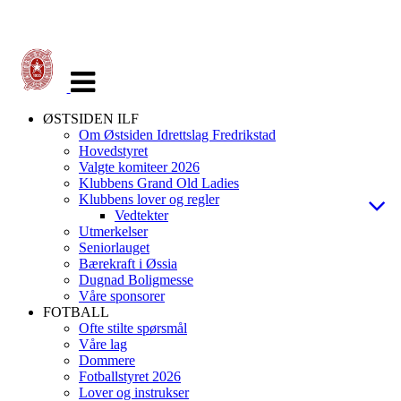
Veksle
navigasjon
ØSTSIDEN ILF
Om Østsiden Idrettslag Fredrikstad
Hovedstyret
Valgte komiteer 2026
Klubbens Grand Old Ladies
Klubbens lover og regler
Vedtekter
Utmerkelser
Seniorlauget
Bærekraft i Øssia
Dugnad Boligmesse
Våre sponsorer
FOTBALL
Ofte stilte spørsmål
Våre lag
Dommere
Fotballstyret 2026
Lover og instrukser