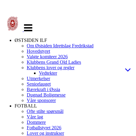
Veksle
navigasjon
ØSTSIDEN ILF
Om Østsiden Idrettslag Fredrikstad
Hovedstyret
Valgte komiteer 2026
Klubbens Grand Old Ladies
Klubbens lover og regler
Vedtekter
Utmerkelser
Seniorlauget
Bærekraft i Øssia
Dugnad Boligmesse
Våre sponsorer
FOTBALL
Ofte stilte spørsmål
Våre lag
Dommere
Fotballstyret 2026
Lover og instrukser