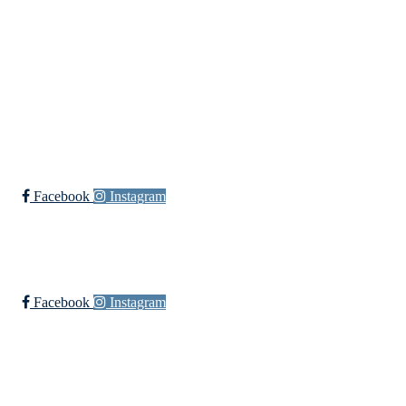
Bli medlem i klubben!
Trykk her for innmelding
Øssia Fotball
Facebook
Instagram
Øssia Håndball
Facebook
Instagram