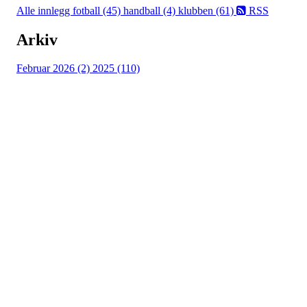
Alle innlegg
fotball (45)
handball (4)
klubben (61)
RSS
Arkiv
Februar 2026 (2)
2025 (110)
Østsiden Idrettslag
Fredrikstad
Lundheimveien 6, 1636 GAMLE FREDRIKSTAD
Org. nr.:
975 472 221
+ 47
91660728 v/Fred W
post@ossia.no