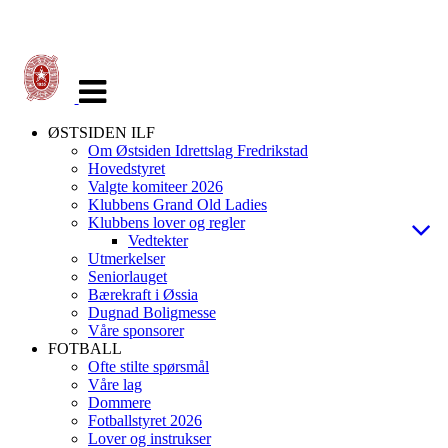
Veksle
navigasjon
ØSTSIDEN ILF
Om Østsiden Idrettslag Fredrikstad
Hovedstyret
Valgte komiteer 2026
Klubbens Grand Old Ladies
Klubbens lover og regler
Vedtekter
Utmerkelser
Seniorlauget
Bærekraft i Øssia
Dugnad Boligmesse
Våre sponsorer
FOTBALL
Ofte stilte spørsmål
Våre lag
Dommere
Fotballstyret 2026
Lover og instrukser