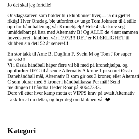
Jo det skal jeg fortelle!
Onsdagskafeen som holder til i klubbhuset hver,--- ja du gjettet
riktig! Hver Onsdag, ble utfordret av unge Tom Johnsen til å stille
opp for håndballen og vår Kronehjælp! Hele 4 stk skrev seg
umiddelbart på lista med Alternativ B! Og ALLE de 4 satt sammen 
hovedstyret i klubben vår i 1972!!! DET er KJÆRLIGHET til
klubben sin det! 52 år senere!!!
En stor takk til Arne B, Dagfinn F, Svein M og Tom J for super
innsats!!!
Vi i Øssia håndball håper flere vil bli med på kronehjælpa, og
oppfordrer DEG til å sende Alternativ A krone 1 pr scoret Øssia
Danehåndball mål, Alternativ B som gir oss 3 kroner, eller Alternat
C som bidrar med 5 kroner i håndballkassa Per mål! Send
meldingen til håndball leder Roar på 90647333.
Dere vil etter hver kamp motta et VIPPS krav på avtalt Alternativ.
Takk for at du deltar, og bryr deg om klubben vår ❤️
Kategori