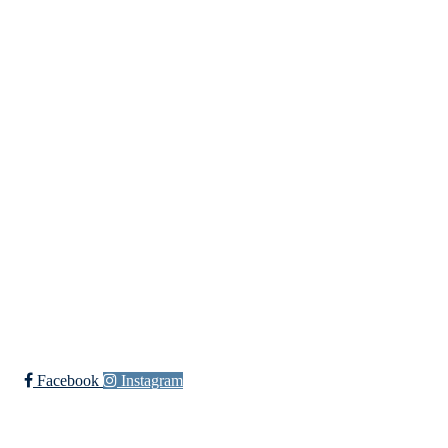
Lundheimveien 6, 1636 GAMLE FREDRIKSTAD
Org. nr.:
975 472 221
+ 47
91660728 v/Fred W
post@ossia.no
Bli medlem i klubben!
Trykk her for innmelding
Øssia Fotball
Facebook
Instagram
Øssia Håndball