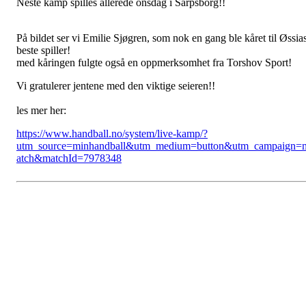
Neste kamp spilles allerede onsdag i Sarpsborg!!
På bildet ser vi Emilie Sjøgren, som nok en gang ble kåret til Øssia
beste spiller!
med kåringen fulgte også en oppmerksomhet fra Torshov Sport!
Vi gratulerer jentene med den viktige seieren!!
les mer her:
https://www.handball.no/system/live-kamp/?
utm_source=minhandball&utm_medium=button&utm_campaign=
atch&matchId=7978348
Østsiden Idrettslag
Fredrikstad