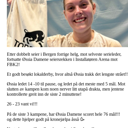
Etter dobbelt seier i Bergen forrige helg, mot selveste serieleder,
fortsatte Øssia Damene seiersrekken i Installatøren Arena mot
FBK2!
Et godt besøkt lokalderby, hvor altså Øssia trakk det lengste strået!!
Øssia ledet 14 -10 til pause, og ledet på det meste med 5 mål. Mot
slutten av kampen kom noen nerver litt utapå drakta, men jentene
kontrollerte greit inn de siste 2 minuttene!
26 - 23 vant vi!!!
På de siste 3 kampene, har Øssia Damene scoret hele 76 mål!!!
og dette hjelper godt på kronejælpa åsså 🥳