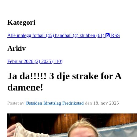
Kategori
Alle innlegg
fotball (45)
handball (4)
klubben (61)
RSS
Arkiv
Februar 2026 (2)
2025 (110)
Ja da!!!!! 3 dje strake for A
damene!
Postet av
Østsiden Idrettslag Fredrikstad
den
18. nov 2025