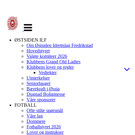
Veksle
navigasjon
ØSTSIDEN ILF
Om Østsiden Idrettslag Fredrikstad
Hovedstyret
Valgte komiteer 2026
Klubbens Grand Old Ladies
Klubbens lover og regler
Vedtekter
Utmerkelser
Seniorlauget
Bærekraft i Øssia
Dugnad Boligmesse
Våre sponsorer
FOTBALL
Ofte stilte spørsmål
Våre lag
Dommere
Fotballstyret 2026
Lover og instrukser