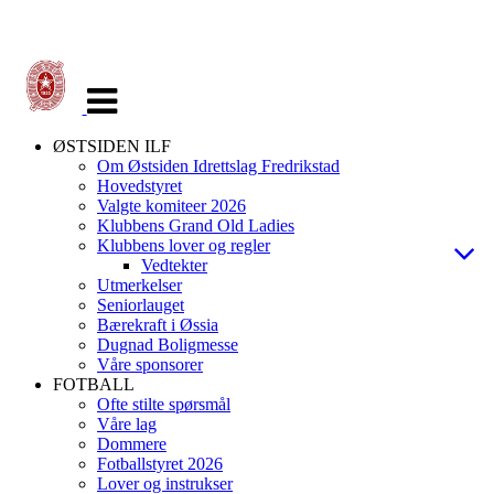
Veksle
navigasjon
ØSTSIDEN ILF
Om Østsiden Idrettslag Fredrikstad
Hovedstyret
Valgte komiteer 2026
Klubbens Grand Old Ladies
Klubbens lover og regler
Vedtekter
Utmerkelser
Seniorlauget
Bærekraft i Øssia
Dugnad Boligmesse
Våre sponsorer
FOTBALL
Ofte stilte spørsmål
Våre lag
Dommere
Fotballstyret 2026
Lover og instrukser