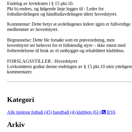
Endring av lovteksten i § 15 pkt.10.
Pkt b) endres, og følgende linje legges til : Leder for
fotballavdelingen og håndballavdelingen tiltrer hovedstyret.
Kommentar: Dette betyr at avdelingenes ledere igjen er fullverdige
medlemmer av hovedstyret.
Begrunnelse: Dette ble forsøkt som en prøveordning, men
hovedstyret ser behovet for et fullstendig styre – ikke minst med
forberedelsene til bruk av et ombygget og rehabilitert klubbhus.
FORSLAGSSTILLER : Hovedstyret
Lovkomiteen godtar denne endringen av § 15 pkt.10 uten ytteliger
kommentarer.
Kategori
Alle innlegg
fotball (45)
handball (4)
klubben (61)
RSS
Arkiv