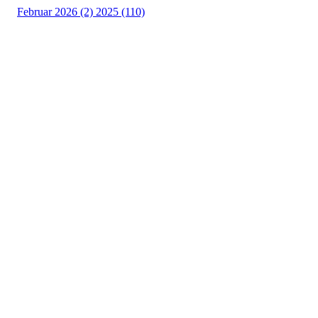
Februar 2026 (2)
2025 (110)
Østsiden Idrettslag
Fredrikstad
Lundheimveien 6, 1636 GAMLE FREDRIKSTAD
Org. nr.:
975 472 221
+ 47
91660728 v/Fred W
post@ossia.no
Bli medlem i klubben!
Trykk her for innmelding